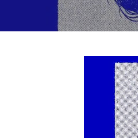
Hit enter to search or ESC to close