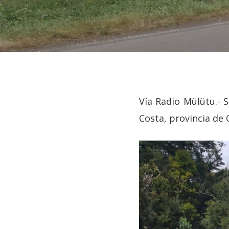
Vía Radio Mülütu.- 
Costa, provincia de 
Hit enter to search or ESC to close