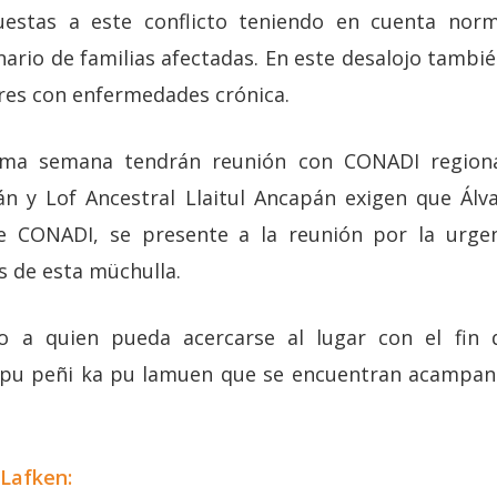
estas a este conflicto teniendo en cuenta norma
ario de familias afectadas. En este desalojo tambié
res con enfermedades crónica.
ima semana tendrán reunión con CONADI regiona
án y Lof Ancestral Llaitul Ancapán exigen que Álv
de CONADI, se presente a la reunión por la urgenc
s de esta müchulla.
o a quien pueda acercarse al lugar con el fin 
u peñi ka pu lamuen que se encuentran acampando 
Lafken: