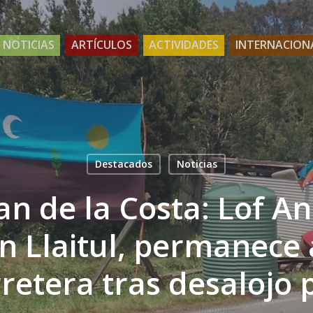
NOTICIAS
ARTÍCULOS
ACTIVIDADES
INTERNACION
Destacados
Noticias
an de la Costa: Lof An
 Llaitul, permanece a
retera tras desalojo p