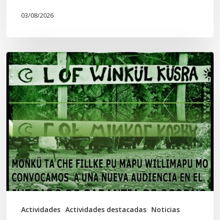
03/08/2026
Lof
Winkül
Küsra
convoca
a
apoyar
audiencia
en
Juzgado
de
Actividades
Actividades destacadas
Noticias