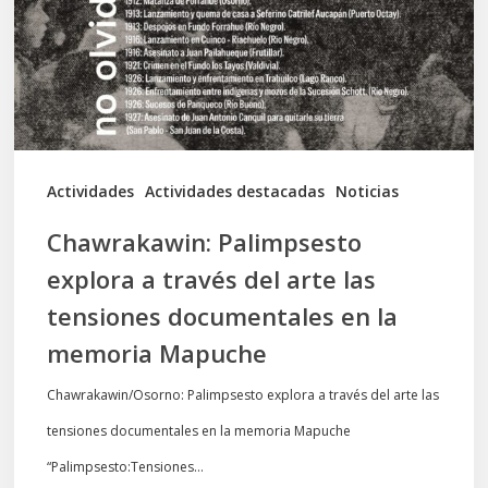
través
del
arte
las
tensiones
documentales
Actividades
Actividades destacadas
Noticias
en
Chawrakawin: Palimpsesto
la
explora a través del arte las
memoria
tensiones documentales en la
Mapuche
memoria Mapuche
Chawrakawin/Osorno: Palimpsesto explora a través del arte las
tensiones documentales en la memoria Mapuche
“Palimpsesto:Tensiones…