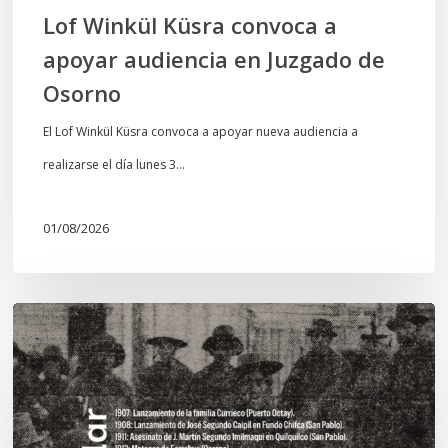
Osorno
Lof Winkül Küsra convoca a
apoyar audiencia en Juzgado de
Osorno
El Lof Winkül Küsra convoca a apoyar nueva audiencia a
realizarse el día lunes 3…
01/08/2026
Chawrakawin:
Palimpsesto
explora
a