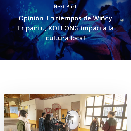
Next Post
Opinión: En tiempos de Wiñoy
Tripantü, KOLLONG impacta la
cultura local
Related Posts
Toda
el
agua
del