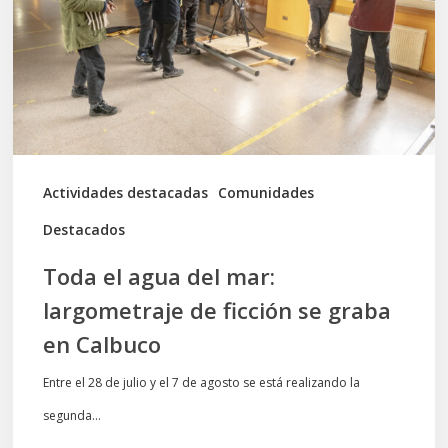
mar:
largometraje
de
ficción
se
graba
Actividades destacadas
Comunidades
en
Destacados
Calbuco
Toda el agua del mar:
largometraje de ficción se graba
en Calbuco
Entre el 28 de julio y el 7 de agosto se está realizando la
segunda…