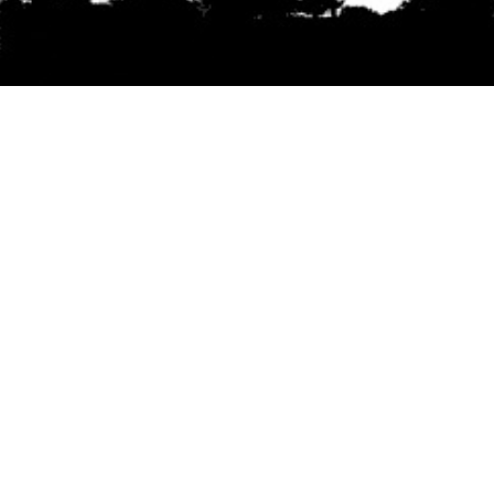
Se agradece la difusión del contenido
citando
la fuente www.mapuexpress.org
Desde el año 2000, ejerciendo el derecho a la
comunicación Mapuche en Wallmapu.