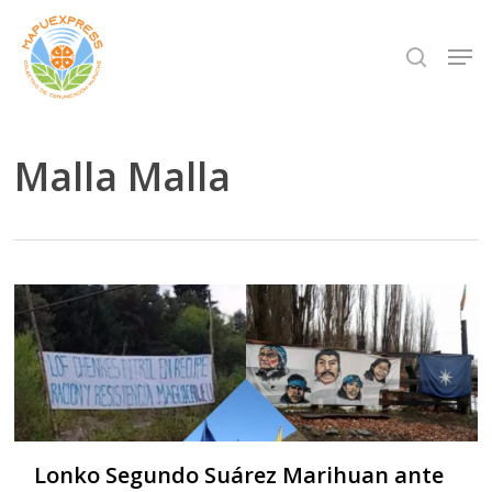
Skip
Men
search
to
Close
main
Menu
content
Malla Malla
Lonko Segundo Suárez Marihuan ante