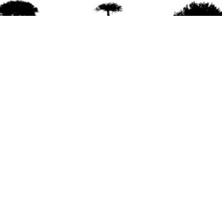
agradece la difusión del contenido
citando la fu
www.mapuexpress.org
ño 2000, ejerciendo el derecho a la comunicac
en Wallmapu.