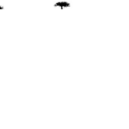
ente
ión Mapuche