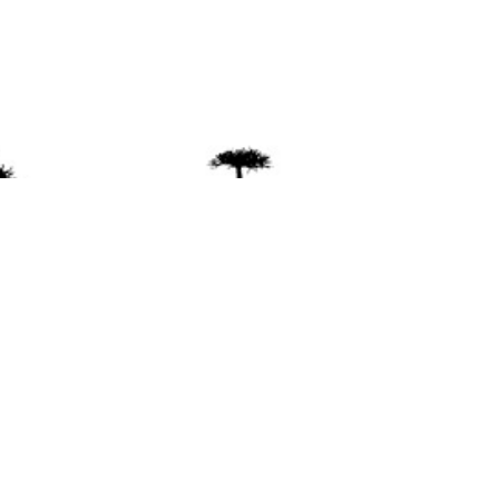
ente
ión Mapuche