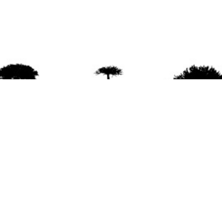
agradece la difusión del contenido
citando la fu
www.mapuexpress.org
ño 2000, ejerciendo el derecho a la comunicac
en Wallmapu.