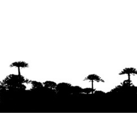
Se agradece la difusión del contenido
citando
la fuente www.mapuexpress.org