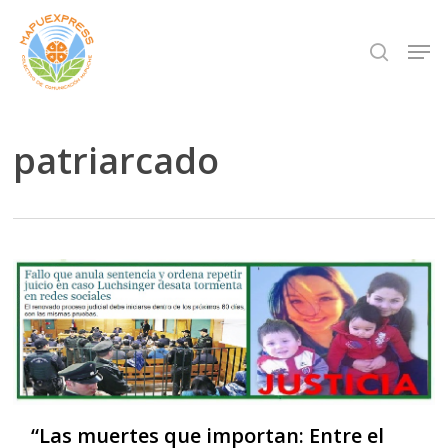
Skip
Men
search
to
Close
main
Menu
content
patriarcado
“Las muertes que importan: Entre el