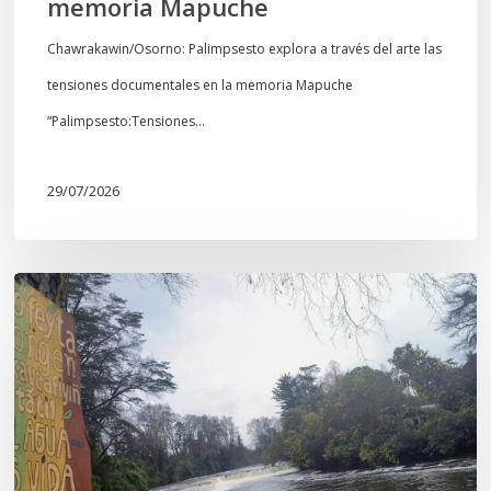
memoria Mapuche
Chawrakawin/Osorno: Palimpsesto explora a través del arte las
tensiones documentales en la memoria Mapuche
“Palimpsesto:Tensiones…
29/07/2026
En
defensa
del
Salto
Donguil
y