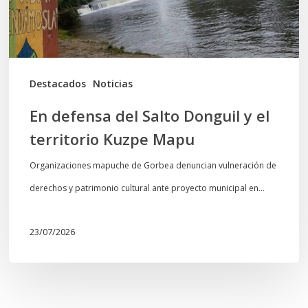
el
territorio
Kuzpe
Mapu
Destacados
Noticias
En defensa del Salto Donguil y el
territorio Kuzpe Mapu
Organizaciones mapuche de Gorbea denuncian vulneración de
derechos y patrimonio cultural ante proyecto municipal en…
23/07/2026