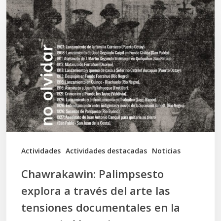
Palimpsesto
explora
a
través
del
arte
las
tensiones
documentales
Actividades
Actividades destacadas
Noticias
en
Chawrakawin: Palimpsesto
la
explora a través del arte las
memoria
tensiones documentales en la
Mapuche