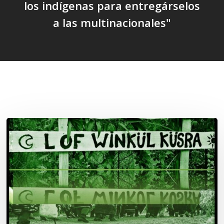
los indígenas para entregárselos
a las multinacionales"
Related Posts
Lof
Winkül
Küsra
convoca
a
apoyar