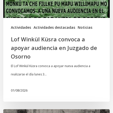
audiencia
en
Juzgado
de
Actividades
Actividades destacadas
Noticias
Osorno
Lof Winkül Küsra convoca a
apoyar audiencia en Juzgado de
Osorno
El Lof Winkül Küsra convoca a apoyar nueva audiencia a
realizarse el día lunes 3…
01/08/2026
Chawrakawin: