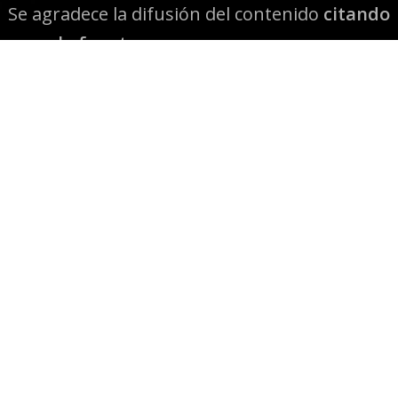
Se agradece la difusión del contenido
citando
la fuente www.mapuexpress.org
Desde el año 2000, ejerciendo el derecho a la
comunicación Mapuche en Wallmapu.
© 2026 Mapuexpress.