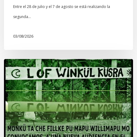
Entre el 28 de julio y el 7 de agosto se está realizando la
segunda…
03/08/2026
Lof
Winkül
Küsra
convoca
a
apoyar
audiencia
en