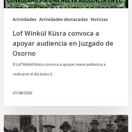
Juzgado
de
Actividades
Actividades destacadas
Noticias
Osorno
Lof Winkül Küsra convoca a
apoyar audiencia en Juzgado de
Osorno
El Lof Winkül Küsra convoca a apoyar nueva audiencia a
realizarse el día lunes 3…
01/08/2026
Chawrakawin:
Palimpsesto