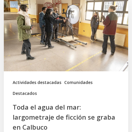
el
agua
del
mar:
largometraje
de
ficción
se
graba
Actividades destacadas
Comunidades
en
Destacados
Calbuco
Toda el agua del mar:
largometraje de ficción se graba
en Calbuco