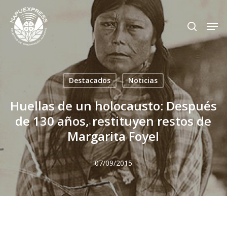
Skip
Men
search
to
Close
main
Menu
content
Destacados
Noticias
Huellas de un holocausto: Después
de 130 años, restituyen restos de
Margarita Foyel
07/09/2015