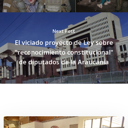
Next Post
El viciado proyecto de Ley sobre
"reconocimiento constitucional"
de diputados de la Araucanía
Related Posts
Toda