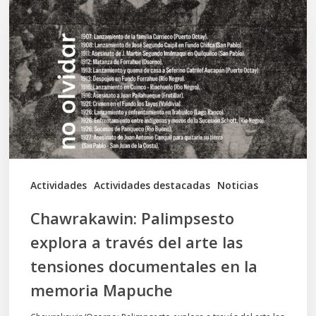
explora
a
través
del
arte
las
tensiones
documentales
Actividades
Actividades destacadas
Noticias
en
Chawrakawin: Palimpsesto
la
explora a través del arte las
memoria
tensiones documentales en la
Mapuche
memoria Mapuche