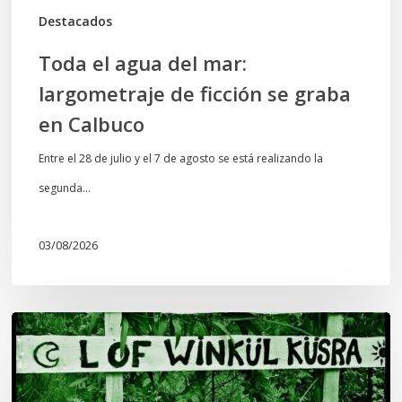
en
Destacados
Calbuco
Toda el agua del mar:
largometraje de ficción se graba
en Calbuco
Entre el 28 de julio y el 7 de agosto se está realizando la
segunda…
03/08/2026
Lof
Winkül
Küsra