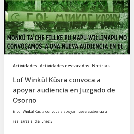
convoca
a
apoyar
audiencia
en
Juzgado
de
Actividades
Actividades destacadas
Noticias
Osorno
Lof Winkül Küsra convoca a
apoyar audiencia en Juzgado de
Osorno
El Lof Winkül Küsra convoca a apoyar nueva audiencia a
realizarse el día lunes 3…