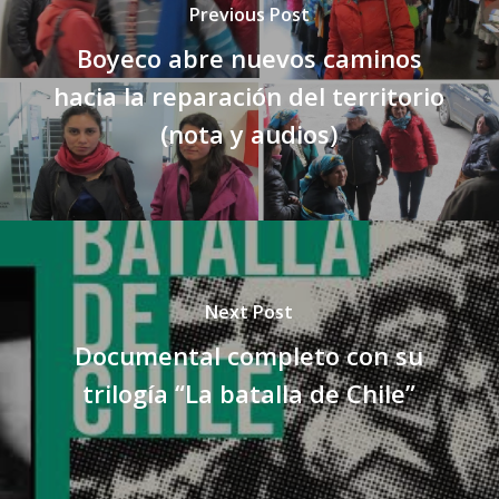
Previous Post
Boyeco abre nuevos caminos
hacia la reparación del territorio
(nota y audios)
Next Post
Documental completo con su
trilogía “La batalla de Chile”