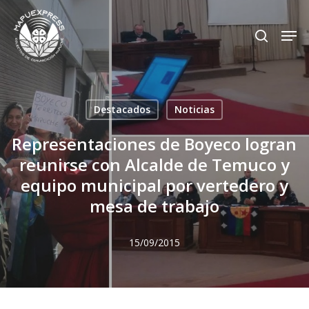
Skip
Men
search
to
Close
main
Menu
content
Destacados
Noticias
Representaciones de Boyeco logran
reunirse con Alcalde de Temuco y
equipo municipal por vertedero y
mesa de trabajo
15/09/2015