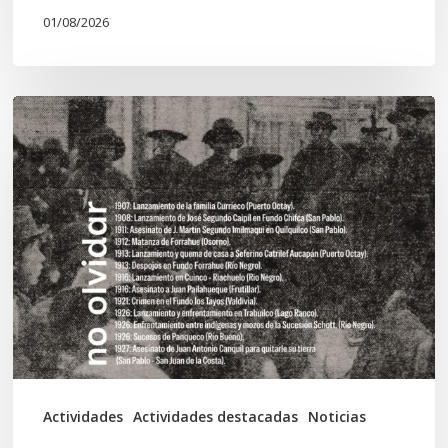
01/08/2026
Chawrakawin:
Palimpsesto
explora
a
través
del
arte
las
tensiones
documentales
Actividades
Actividades destacadas
Noticias
en