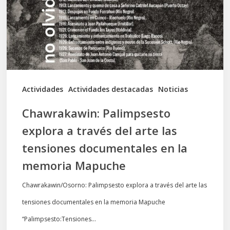
del
arte
las
tensiones
documentales
Actividades
Actividades destacadas
Noticias
en
Chawrakawin: Palimpsesto
la
explora a través del arte las
memoria
tensiones documentales en la
Mapuche
memoria Mapuche
Chawrakawin/Osorno: Palimpsesto explora a través del arte las
tensiones documentales en la memoria Mapuche
“Palimpsesto:Tensiones…