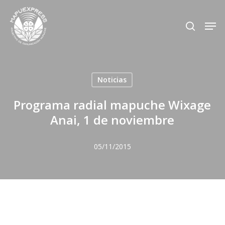
Skip
Men
search
to
Close
main
Menu
content
Noticias
Programa radial mapuche Wixage
Anai, 1 de noviembre
05/11/2015