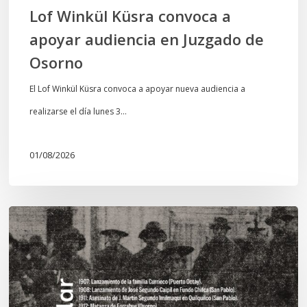
Osorno
Lof Winkül Küsra convoca a
apoyar audiencia en Juzgado de
Osorno
El Lof Winkül Küsra convoca a apoyar nueva audiencia a
realizarse el día lunes 3…
01/08/2026
Chawrakawin:
Palimpsesto
explora
a
través