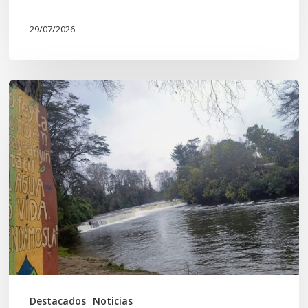
29/07/2026
En
defensa
del
Salto
Donguil
y
el
territorio
Kuzpe
Mapu
Destacados
Noticias