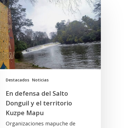
n
efensa
el
alto
onguil
l
erritorio
uzpe
Destacados
Noticias
Mapu
En defensa del Salto
Donguil y el territorio
Kuzpe Mapu
Organizaciones mapuche de