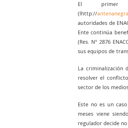
El primer
(lhttp://
antenanegrat
autoridades de ENAC
Ente continúa benef
(Res. Nº 2876 ENACO
sus equipos de trans
La criminalización
resolver el conflict
sector de los medios
Este no es un caso
meses viene siendo
regulador decide no