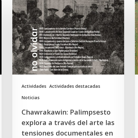
Chawrakawin:
E
Palimpsesto
d
explora
d
a
S
través
D
del
y
arte
e
las
t
tensiones
K
Actividades
Actividades destacadas
documentales
Noticias
en
Chawrakawin: Palimpsesto
la
explora a través del arte las
memoria
tensiones documentales en
Mapuche