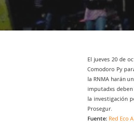
El jueves 20 de oc
Comodoro Py para 
la RNMA harán una
imputadxs deben p
Hit enter to search or ESC to close
la investigación p
Prosegur.
Fuente:
Red Eco A