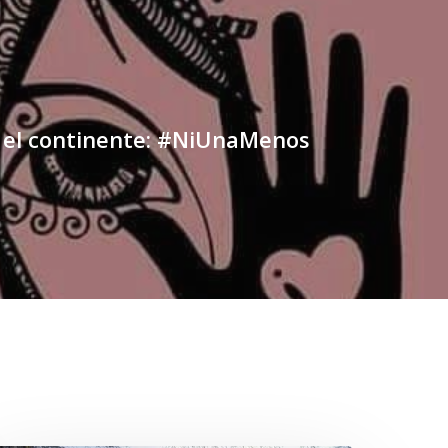
 el continente: #NiUnaMenos