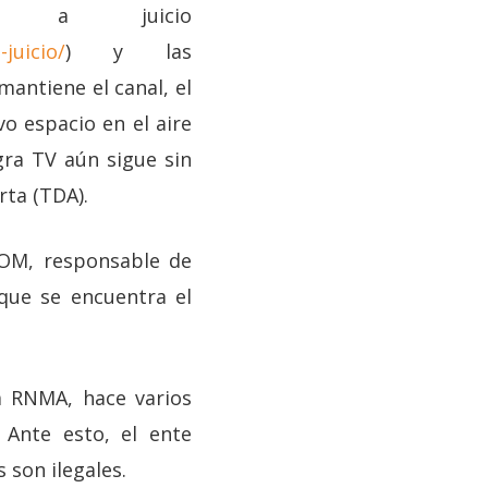
o a juicio
juicio/
) y las
antiene el canal, el
o espacio en el aire
gra TV aún sigue sin
rta (TDA).
COM, responsable de
a que se encuentra el
a RNMA, hace varios
 Ante esto, el ente
son ilegales.