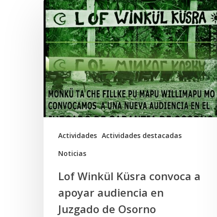
Lof
Winkül
Küsra
convoca
a
apoyar
audiencia
en
Juzgado
Actividades
Actividades destacadas
de
Noticias
Osorno
Lof Winkül Küsra convoca a
apoyar audiencia en
Juzgado de Osorno