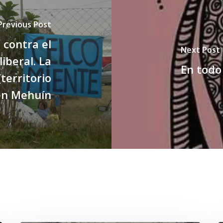
Previous Post
 contra el
Next Post
iberal. La
En todo
territorio
en Mehuín