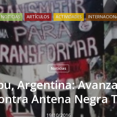
NOTICIAS
ARTÍCULOS
ACTIVIDADES
INTERNACION
Noticias
, Argentina: Avanza 
ontra Antena Negra 
19/10/2016