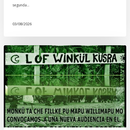
segunda…
03/08/2026
Lof
Winkül
Küsra
convoca
a
apoyar
audiencia
en
Juzgado