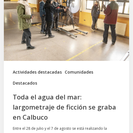
agua
del
mar:
largometraje
de
ficción
se
graba
Actividades destacadas
Comunidades
en
Destacados
Calbuco
Toda el agua del mar:
largometraje de ficción se graba
en Calbuco
Entre el 28 de julio y el 7 de agosto se está realizando la