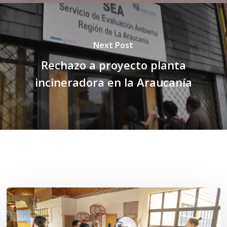
Next Post
Rechazo a proyecto planta
incineradora en la Araucanía
Related Posts
Toda
el