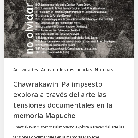
a
través
del
arte
las
tensiones
documentales
Actividades
Actividades destacadas
Noticias
en
Chawrakawin: Palimpsesto
la
explora a través del arte las
memoria
tensiones documentales en la
Mapuche
memoria Mapuche
Chawrakawin/Osorno: Palimpsesto explora a través del arte las
tensiones documentales en la memoria Mapuche