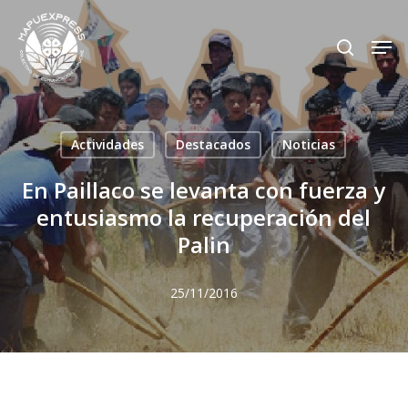
Skip
Men
search
to
Close
main
Menu
content
Actividades
Destacados
Noticias
En Paillaco se levanta con fuerza y
entusiasmo la recuperación del
Palin
25/11/2016