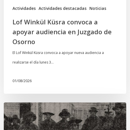
de
Actividades
Actividades destacadas
Noticias
Osorno
Lof Winkül Küsra convoca a
apoyar audiencia en Juzgado de
Osorno
El Lof Winkül Küsra convoca a apoyar nueva audiencia a
realizarse el día lunes 3…
01/08/2026
Chawrakawin:
Palimpsesto
explora