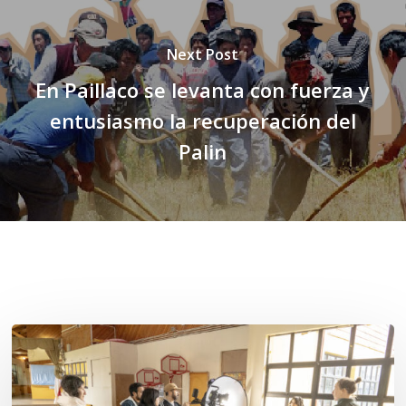
Next Post
En Paillaco se levanta con fuerza y
entusiasmo la recuperación del
Palin
Related Posts
Toda
el
agua