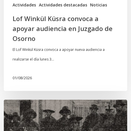
de
Actividades
Actividades destacadas
Noticias
Osorno
Lof Winkül Küsra convoca a
apoyar audiencia en Juzgado de
Osorno
El Lof Winkül Küsra convoca a apoyar nueva audiencia a
realizarse el día lunes 3…
01/08/2026
Chawrakawin:
Palimpsesto
explora