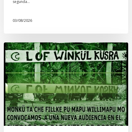
segunda…
03/08/2026
Lof
Winkül
Küsra
convoca
a
apoyar
audiencia
en
Juzgado