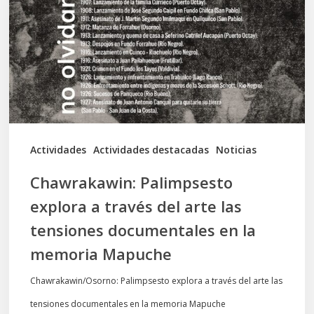
a
través
del
arte
las
tensiones
documentales
Actividades
Actividades destacadas
Noticias
en
Chawrakawin: Palimpsesto
la
explora a través del arte las
memoria
tensiones documentales en la
Mapuche
memoria Mapuche
Chawrakawin/Osorno: Palimpsesto explora a través del arte las
tensiones documentales en la memoria Mapuche