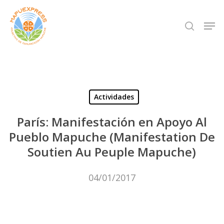
Skip
Men
search
to
Close
main
Menu
content
Actividades
París: Manifestación en Apoyo Al
Pueblo Mapuche (Manifestation De
Soutien Au Peuple Mapuche)
04/01/2017