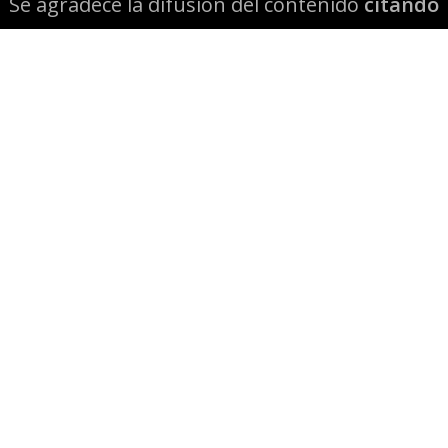
Se agradece la difusión del contenido
citando
la fuente www.mapuexpress.org
Desde el año 2000, ejerciendo el derecho a la
comunicación Mapuche en Wallmapu.
© 2026 Mapuexpress.