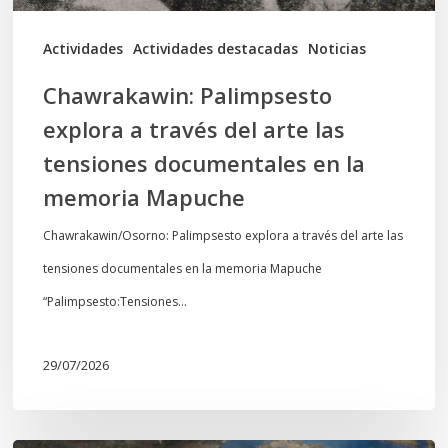
tensiones
documentales
Actividades
Actividades destacadas
Noticias
en
Chawrakawin: Palimpsesto
la
explora a través del arte las
memoria
tensiones documentales en la
Mapuche
memoria Mapuche
Chawrakawin/Osorno: Palimpsesto explora a través del arte las
tensiones documentales en la memoria Mapuche
“Palimpsesto:Tensiones…
29/07/2026