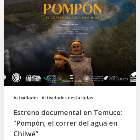
Estreno
documental
en
Temuco:
“Pompón,
el
correr
del
agua
en
Actividades
Actividades destacadas
Chilwé”
Estreno documental en Temuco:
“Pompón, el correr del agua en
Chilwé”