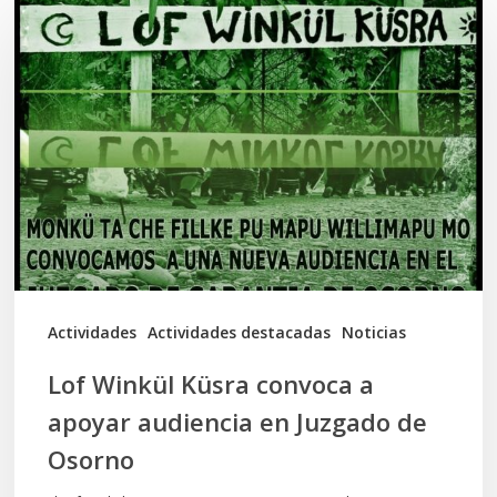
Winkül
Küsra
convoca
a
apoyar
audiencia
en
Juzgado
de
Actividades
Actividades destacadas
Noticias
Osorno
Lof Winkül Küsra convoca a
apoyar audiencia en Juzgado de
Osorno