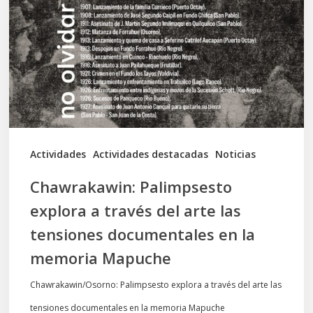
a
través
del
arte
las
tensiones
documentales
Actividades
Actividades destacadas
Noticias
en
Chawrakawin: Palimpsesto
la
explora a través del arte las
memoria
tensiones documentales en la
Mapuche
memoria Mapuche
Chawrakawin/Osorno: Palimpsesto explora a través del arte las
tensiones documentales en la memoria Mapuche