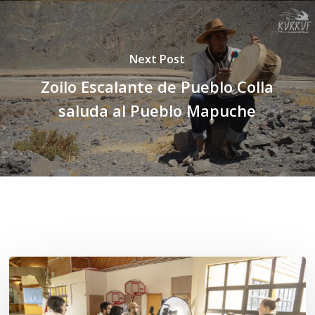
Next Post
Zoilo Escalante de Pueblo Colla
saluda al Pueblo Mapuche
Related Posts
Toda
el
agua