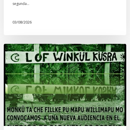
segunda…
03/08/2026
Lof
Winkül
Küsra
convoca
a
apoyar
audiencia
en
Juzgado