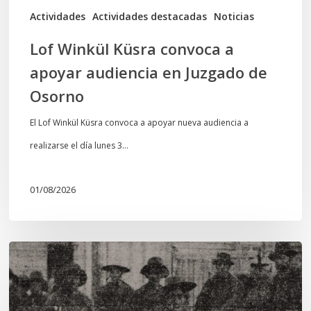
de
Actividades
Actividades destacadas
Noticias
Osorno
Lof Winkül Küsra convoca a
apoyar audiencia en Juzgado de
Osorno
El Lof Winkül Küsra convoca a apoyar nueva audiencia a
realizarse el día lunes 3…
01/08/2026
Chawrakawin:
Palimpsesto
explora