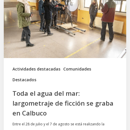
del
mar:
largometraje
de
ficción
se
graba
Actividades destacadas
Comunidades
en
Destacados
Calbuco
Toda el agua del mar:
largometraje de ficción se graba
en Calbuco
Entre el 28 de julio y el 7 de agosto se está realizando la