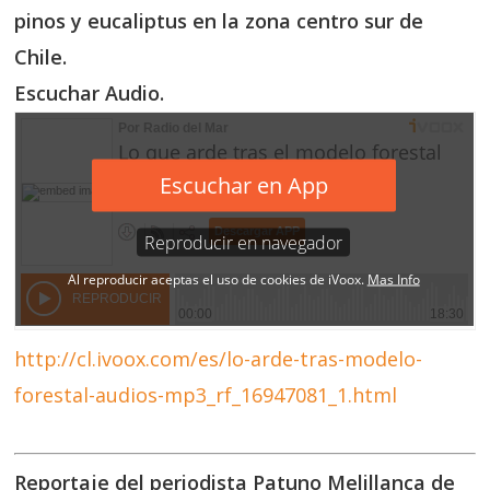
pinos y eucaliptus en la zona centro sur de
Chile.
Escuchar Audio.
http://cl.ivoox.com/es/lo-arde-tras-modelo-
forestal-audios-mp3_rf_16947081_1.html
Reportaje del periodista Patuno Melillanca de