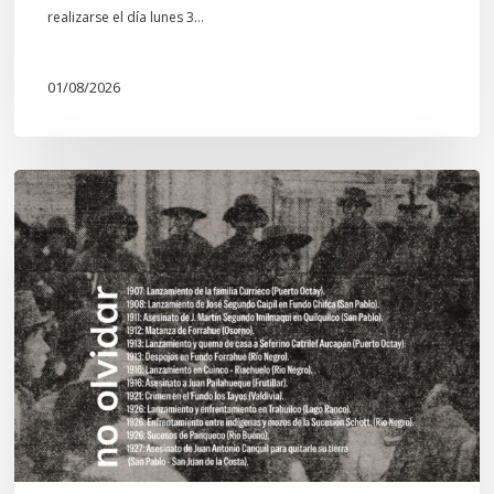
realizarse el día lunes 3…
01/08/2026
Chawrakawin:
Palimpsesto
explora
a
través
del
arte
las
tensiones