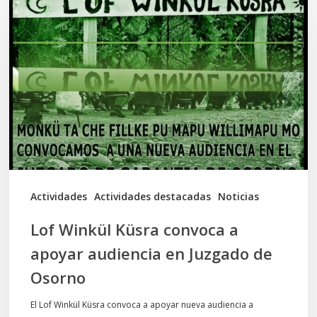
Winkül
Küsra
convoca
a
apoyar
audiencia
en
Juzgado
de
Actividades
Actividades destacadas
Noticias
Osorno
Lof Winkül Küsra convoca a
apoyar audiencia en Juzgado de
Osorno
El Lof Winkül Küsra convoca a apoyar nueva audiencia a