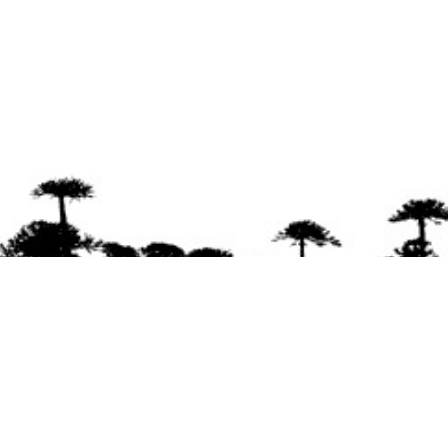
Se agradece la difusión del contenido
citando
la fuente www.mapuexpress.org