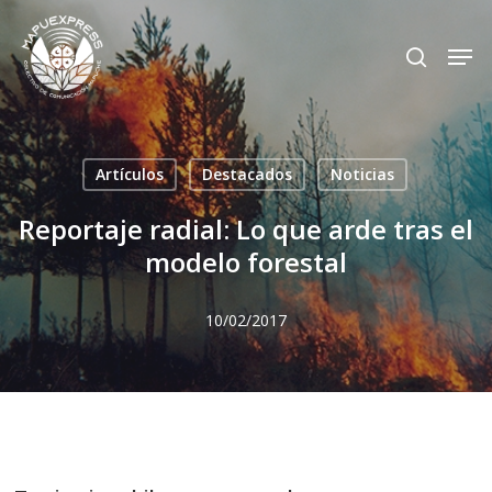
Skip
Men
search
to
Close
main
Menu
content
Artículos
Destacados
Noticias
Reportaje radial: Lo que arde tras el
modelo forestal
10/02/2017