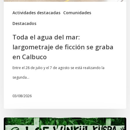
se
graba
Actividades destacadas
Comunidades
en
Destacados
Calbuco
Toda el agua del mar:
largometraje de ficción se graba
en Calbuco
Entre el 28 de julio y el 7 de agosto se está realizando la
segunda…
03/08/2026
Lof