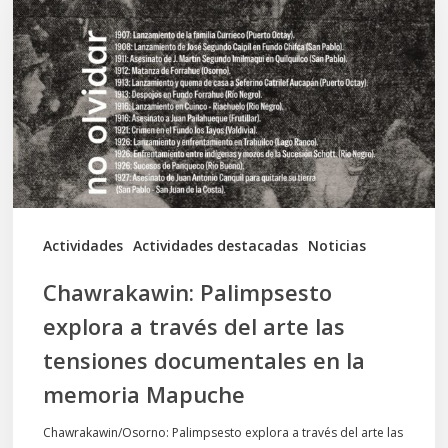
explora
a
través
del
arte
las
tensiones
documentales
Actividades
Actividades destacadas
Noticias
en
Chawrakawin: Palimpsesto
la
explora a través del arte las
memoria
tensiones documentales en la
Mapuche
memoria Mapuche
Chawrakawin/Osorno: Palimpsesto explora a través del arte las