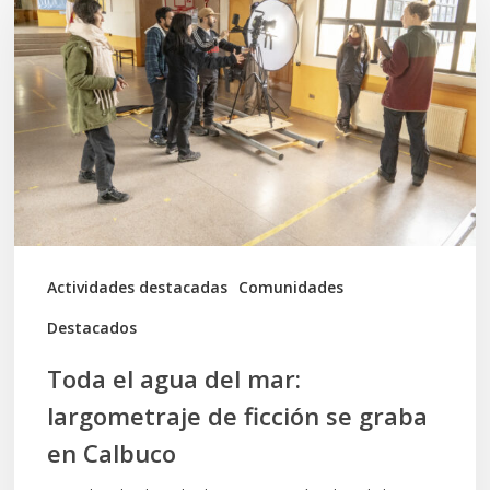
agua
del
mar:
largometraje
de
ficción
se
graba
Actividades destacadas
Comunidades
en
Destacados
Calbuco
Toda el agua del mar:
largometraje de ficción se graba
en Calbuco