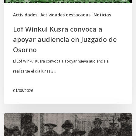
Juzgado
de
Actividades
Actividades destacadas
Noticias
Osorno
Lof Winkül Küsra convoca a
apoyar audiencia en Juzgado de
Osorno
El Lof Winkül Küsra convoca a apoyar nueva audiencia a
realizarse el día lunes 3…
01/08/2026
Chawrakawin:
Palimpsesto