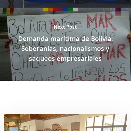
Next Post
Demanda marítima de Bolivia:
Soberanías, nacionalismos y
saqueos empresariales
Related Posts
Toda
el