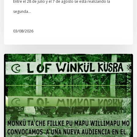
Entre el 28 de julio y el 7 de agosto se está realizando la
segunda…
03/08/2026
Lof
Winkül
Küsra
convoca
a
apoyar
audiencia
en