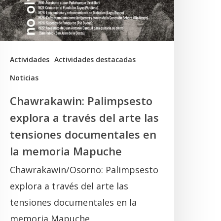
el
rte
as
ensiones
Actividades
Actividades destacadas
ocumentales
Noticias
n
Chawrakawin: Palimpsesto
a
explora a través del arte las
memoria
tensiones documentales en
Mapuche
la memoria Mapuche
Chawrakawin/Osorno: Palimpsesto
explora a través del arte las
tensiones documentales en la
memoria Mapuche