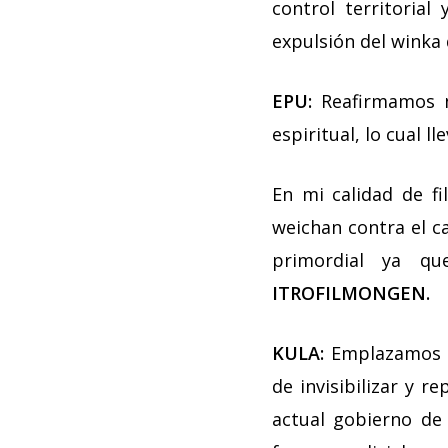
control territoria
expulsión del winka
EPU:
Reafirmamos n
espiritual, lo cual 
En mi calidad de fi
weichan contra el ca
primordial ya q
ITROFILMONGEN.
KULA:
Emplazamos 
de invisibilizar y r
actual gobierno d