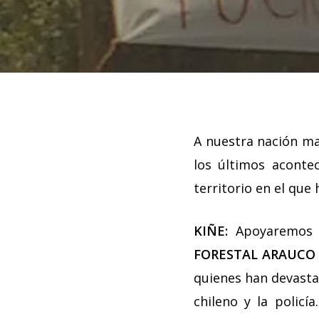
A nuestra nación ma
los últimos aconte
territorio en el que
Hit enter to search or ESC to close
KIÑE:
Apoyaremos in
FORESTAL ARAUCO 
quienes han devasta
chileno y la policí