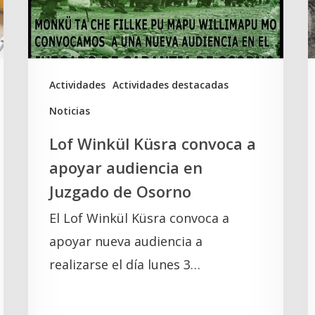
apoyar
d
audiencia
a
en
l
Juzgado
t
Actividades
Actividades destacadas
de
d
Noticias
Osorno
e
Lof Winkül Küsra convoca a
l
apoyar audiencia en
Juzgado de Osorno
El Lof Winkül Küsra convoca a
apoyar nueva audiencia a
realizarse el día lunes 3…