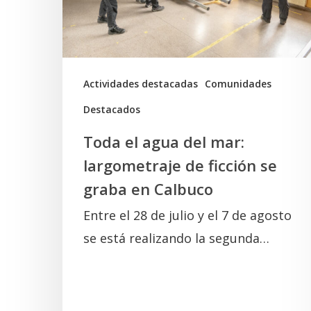
largometraje
de
ficción
se
Actividades destacadas
Comunidades
graba
Destacados
en
Toda el agua del mar:
Calbuco
largometraje de ficción se
graba en Calbuco
Entre el 28 de julio y el 7 de agosto
se está realizando la segunda…