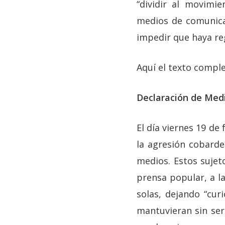
“dividir al movimie
medios de comunicac
impedir que haya reg
Aquí el texto comple
Declaración de Medi
El día viernes 19 d
la agresión cobard
medios. Estos sujet
prensa popular, a l
solas, dejando “cur
mantuvieran sin ser