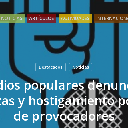
NOTICIAS
ARTÍCULOS
ACTIVIDADES
INTERNACION
Destacados
Noticias
ios populares denun
s y hostigamiento p
de provocadores