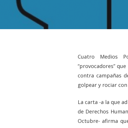
Cuatro Medios Po
“provocadores” que
contra campañas de
golpear y rociar con
La carta -a la que a
de Derechos Humano
Hit enter to search or ESC to close
Octubre- afirma qu