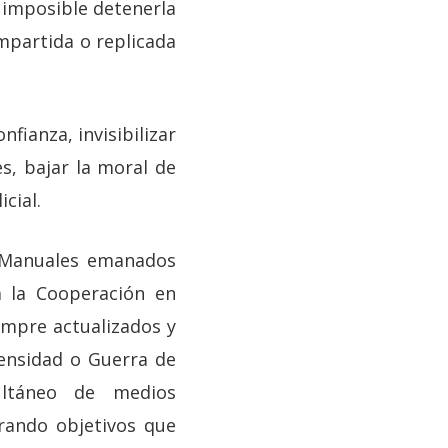
 imposible detenerla
ompartida o replicada
fianza, invisibilizar
s, bajar la moral de
cial.
s Manuales emanados
a la Cooperación en
empre actualizados y
ensidad o Guerra de
ultáneo de medios
arando objetivos que