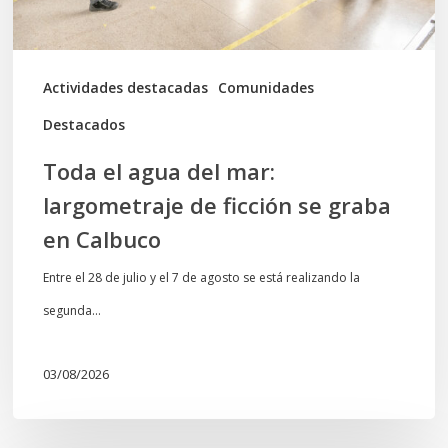
ficción
se
graba
Actividades destacadas
Comunidades
en
Destacados
Calbuco
Toda el agua del mar:
largometraje de ficción se graba
en Calbuco
Entre el 28 de julio y el 7 de agosto se está realizando la
segunda…
03/08/2026