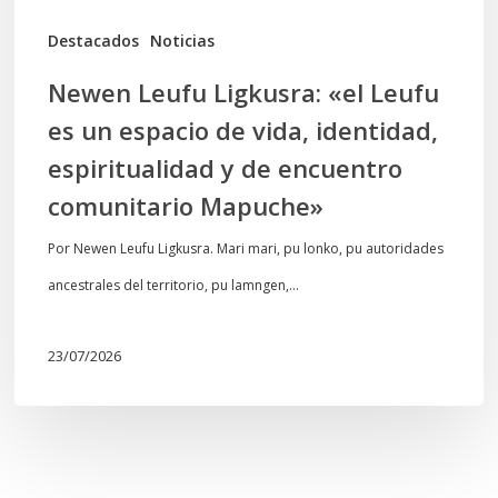
vida,
Destacados
Noticias
identidad,
Newen Leufu Ligkusra: «el Leufu
espiritualidad
es un espacio de vida, identidad,
y
espiritualidad y de encuentro
de
comunitario Mapuche»
encuentro
comunitario
Por Newen Leufu Ligkusra. Mari mari, pu lonko, pu autoridades
Mapuche»
ancestrales del territorio, pu lamngen,…
23/07/2026