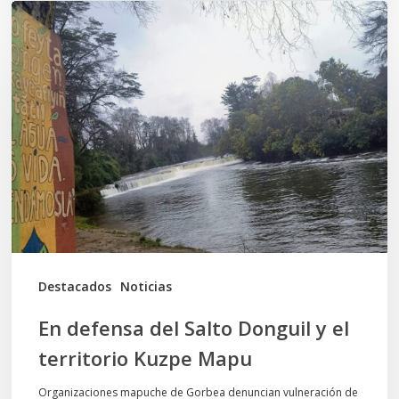
En
defensa
del
Salto
Donguil
y
el
territorio
Kuzpe
Mapu
Destacados
Noticias
En defensa del Salto Donguil y el
territorio Kuzpe Mapu
Organizaciones mapuche de Gorbea denuncian vulneración de