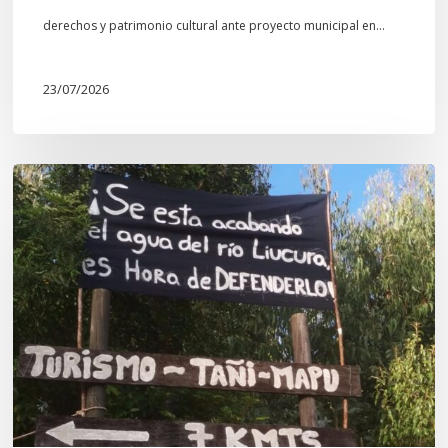
derechos y patrimonio cultural ante proyecto municipal en…
23/07/2026
Newen
Leufu
Ligkusra:
«el
Leufu
es
un
espacio
de