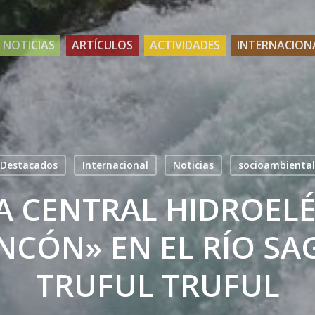
NOTICIAS
ARTÍCULOS
ACTIVIDADES
INTERNACION
Destacados
Internacional
Noticias
socioambiental
A CENTRAL HIDROEL
INCÓN» EN EL RÍO S
TRUFUL TRUFUL