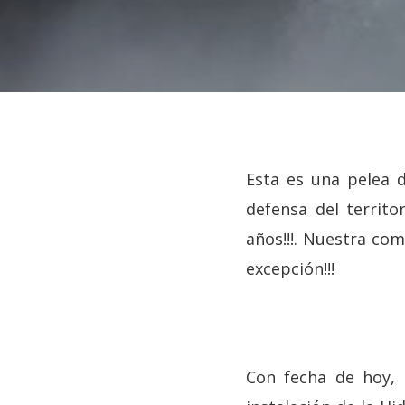
Esta es una pelea 
defensa del territ
años!!!. Nuestra com
Hit enter to search or ESC to close
excepción!!!
Con fecha de hoy,