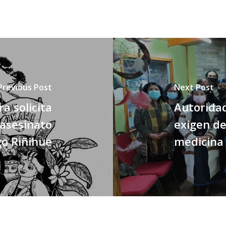
Previous Post
Next Post
a solicita
Autorida
 asesinato
exigen der
go Riñihue
medicina