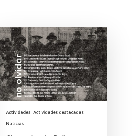
hawrakawin:
alimpsesto
xplora
ravés
el
rte
as
ensiones
Actividades
Actividades destacadas
ocumentales
Noticias
n