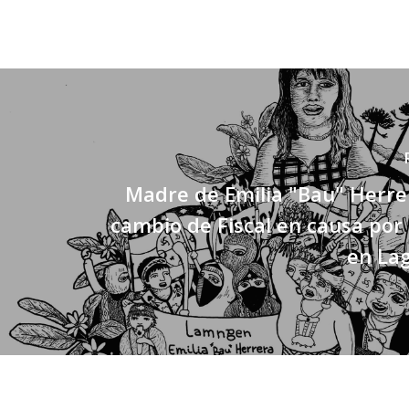
Madre de Emilia "Bau" Herrer
cambio de Fiscal en causa por
en La