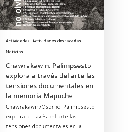
ravés
el
rte
as
ensiones
Actividades
Actividades destacadas
ocumentales
Noticias
n
Chawrakawin: Palimpsesto
a
explora a través del arte las
memoria
tensiones documentales en
Mapuche
la memoria Mapuche
Chawrakawin/Osorno: Palimpsesto
explora a través del arte las
tensiones documentales en la