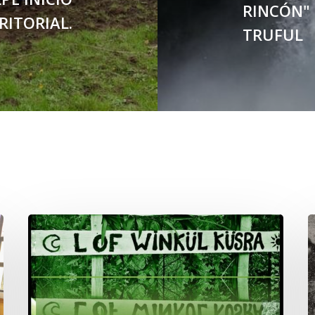
RINCÓN" 
RITORIAL.
TRUFUL
Lof
C
Winkül
P
Küsra
e
convoca
a