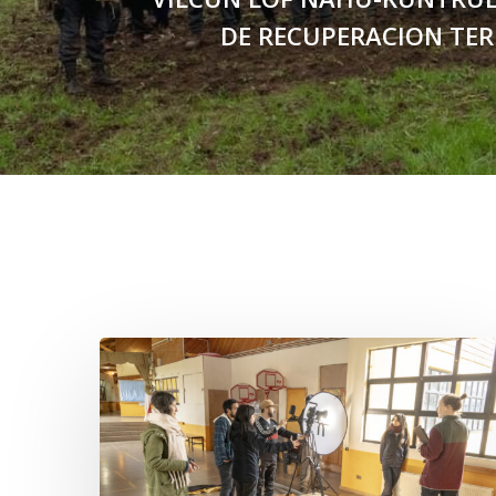
DE RECUPERACION TER
Related Posts
Toda
el
agua
del