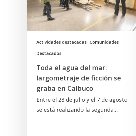
mar:
largometraje
de
ficción
se
Actividades destacadas
Comunidades
graba
Destacados
en
Toda el agua del mar:
Calbuco
largometraje de ficción se
graba en Calbuco
Entre el 28 de julio y el 7 de agosto
se está realizando la segunda…