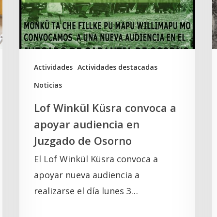
a
t
apoyar
d
audiencia
a
en
l
Juzgado
t
Actividades
Actividades destacadas
de
d
Noticias
Osorno
e
Lof Winkül Küsra convoca a
l
apoyar audiencia en
Juzgado de Osorno
El Lof Winkül Küsra convoca a
apoyar nueva audiencia a
realizarse el día lunes 3…