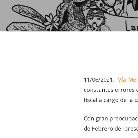
Hit enter to search or ESC to close
11/06/2021.-
Vía Mem
constantes errores en
fiscal a cargo de l
Con gran preocupació
de Febrero del prese