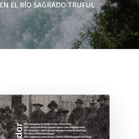
EN EL RÍO SAGRADO TRUFUL
hawrakawin:
alimpsesto
xplora