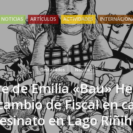
NOTICIAS
ARTÍCULOS
ACTIVIDADES
INTERNACION
Destacados
Noticias
e de Emilia «Bau» He
 cambio de Fiscal en 
esinato en Lago Riñi