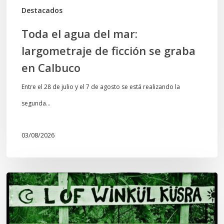
en
Destacados
Calbuco
Toda el agua del mar:
largometraje de ficción se graba
en Calbuco
Entre el 28 de julio y el 7 de agosto se está realizando la
segunda…
03/08/2026
Lof
Winkül
Küsra