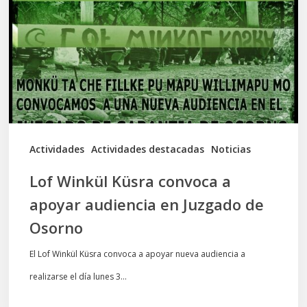
convoca
a
apoyar
audiencia
en
Juzgado
de
Actividades
Actividades destacadas
Noticias
Osorno
Lof Winkül Küsra convoca a
apoyar audiencia en Juzgado de
Osorno
El Lof Winkül Küsra convoca a apoyar nueva audiencia a
realizarse el día lunes 3…