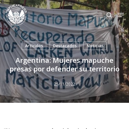
Skip
Men
search
to
Close
main
Menu
content
Artículos
Destacados
Noticias
Argentina: Mujeres mapuche
presas por defender su territorio
25/11/2022