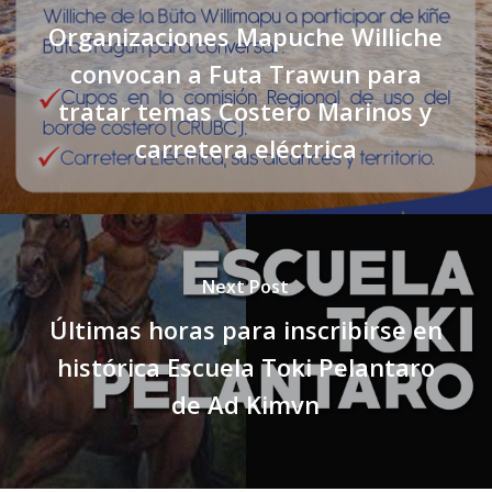
Organizaciones Mapuche Williche
convocan a Futa Trawun para
tratar temas Costero Marinos y
carretera eléctrica
Next Post
Últimas horas para inscribirse en
histórica Escuela Toki Pelantaro
de Ad Kimvn