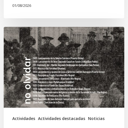
01/08/2026
Chawrakawin:
Palimpsesto
explora
a
través
del
arte
las
tensiones
documentales
Actividades
Actividades destacadas
Noticias
en