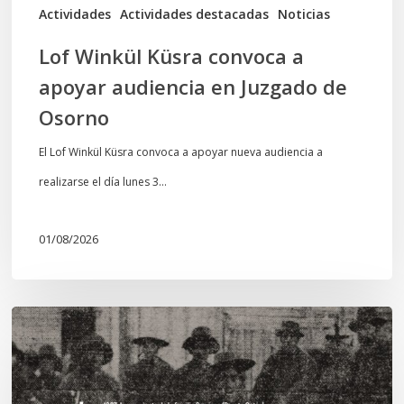
de
Actividades
Actividades destacadas
Noticias
Osorno
Lof Winkül Küsra convoca a
apoyar audiencia en Juzgado de
Osorno
El Lof Winkül Küsra convoca a apoyar nueva audiencia a
realizarse el día lunes 3…
01/08/2026
Chawrakawin:
Palimpsesto
explora