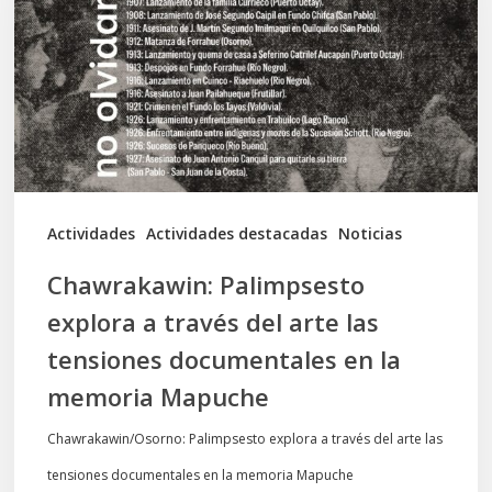
a
través
del
arte
las
tensiones
documentales
Actividades
Actividades destacadas
Noticias
en
Chawrakawin: Palimpsesto
la
explora a través del arte las
memoria
tensiones documentales en la
Mapuche
memoria Mapuche
Chawrakawin/Osorno: Palimpsesto explora a través del arte las
tensiones documentales en la memoria Mapuche