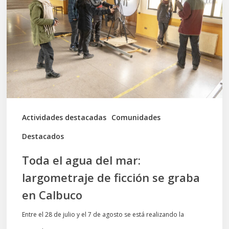
del
mar:
largometraje
de
ficción
se
graba
Actividades destacadas
Comunidades
en
Destacados
Calbuco
Toda el agua del mar:
largometraje de ficción se graba
en Calbuco
Entre el 28 de julio y el 7 de agosto se está realizando la