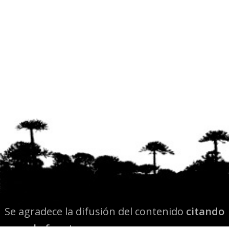
Se agradece la difusión del contenido
citando
la fuente www.mapuexpress.org