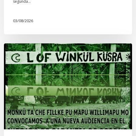
segunda…
03/08/2026
Lof
Winkül
Küsra
convoca
a
apoyar
audiencia
en
Juzgado