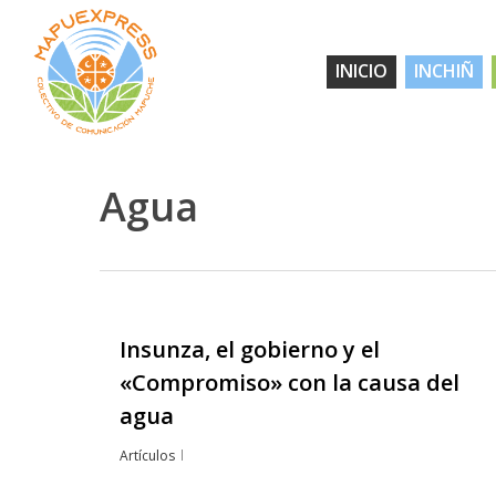
Skip
to
INICIO
INCHIÑ
main
content
Agua
Insunza, el gobierno y el
«Compromiso» con la causa del
agua
Artículos