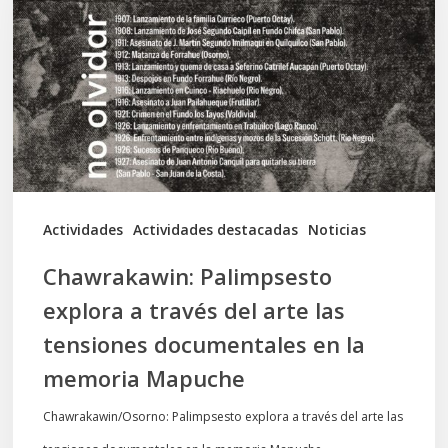
a
través
del
arte
las
tensiones
documentales
Actividades
Actividades destacadas
Noticias
en
Chawrakawin: Palimpsesto
la
explora a través del arte las
memoria
tensiones documentales en la
Mapuche
memoria Mapuche
Chawrakawin/Osorno: Palimpsesto explora a través del arte las