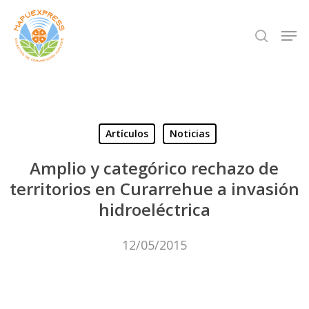
Skip
Men
search
to
Close
main
Menu
content
Artículos
Noticias
Amplio y categórico rechazo de
territorios en Curarrehue a invasión
hidroeléctrica
12/05/2015