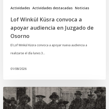
de
Actividades
Actividades destacadas
Noticias
Osorno
Lof Winkül Küsra convoca a
apoyar audiencia en Juzgado de
Osorno
El Lof Winkül Küsra convoca a apoyar nueva audiencia a
realizarse el día lunes 3…
01/08/2026
Chawrakawin:
Palimpsesto
explora