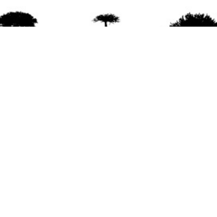
agradece la difusión del contenido
citando la fu
www.mapuexpress.org
ño 2000, ejerciendo el derecho a la comunicac
en Wallmapu.