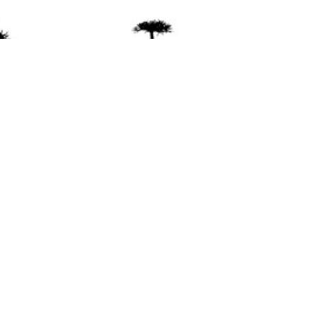
ente
ión Mapuche