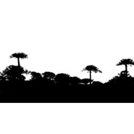
Se agradece la difusión del contenido
citando
la fuente www.mapuexpress.org