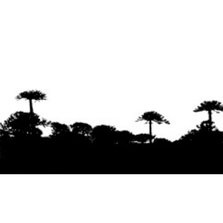
Se agradece la difusión del contenido
citando
la fuente www.mapuexpress.org