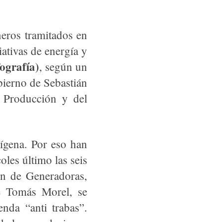
neros tramitados en
ativas de energía y
fografía)
, según un
bierno de Sebastián
a Producción y del
ígena. Por eso han
les último las seis
ón de Generadoras,
é Tomás Morel, se
nda “anti trabas”.