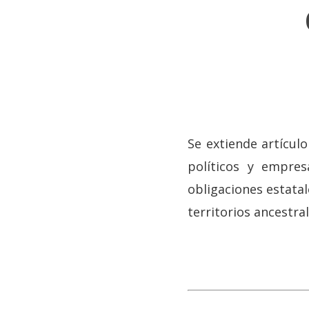
Se extiende artículo
políticos y empres
obligaciones estatal
territorios ancestra
Hit enter to search or ESC to close