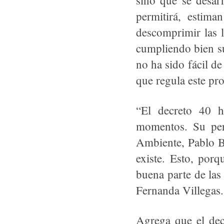
sino que se desarr
permitirá, estima
descomprimir las l
cumpliendo bien su
no ha sido fácil d
que regula este pro
“El decreto 40 h
momentos. Su per
Ambiente, Pablo Ba
existe. Esto, porq
buena parte de las
Fernanda Villegas.
Agrega que el de