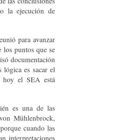
de las conclusiones
o la ejecución de
eunió para avanzar
e los puntos que se
evisó documentación
 lógica es sacar el
y hoy el SEA está
ién es una de las
n von Mühlenbrock,
 “porque cuando las
an interpretaciones