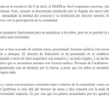
ada en la escuela el día 9 de abril, el DAEM no llevó respuestas concretas, sin
alizan. Esto, sumado al descontento producido por la llegada del nuevo dire
, demandado la nulidad del concurso y la restitución del director anterior, Jo
ector con la participación de la comunidad.
 se encuentra funcionando para no perjudicar a los niños, pero no se permite la 
ados sean escuchadas.
res se han excusado de realizar clases, presentando licencias médicas (sin enco
ón a dialogar. El director de Educación se ha presentado en el establec
bajando (varios de ellos mapuches) con sumarios y acciones legales, y no ha hec
rios que se encuentran ausentes con licencia médica. Personal de Carabineros
apoderados con un desalojo por la fuerza, a pesar que los niños se encuentra
ningún daño.
os y varias conversaciones sostenidas tanto a interior de la comunidad, como con
l problema va más allá del director de turno y dice relación con la mala di
a comunidad mapuche. Es por esto que los puntos demandados por los apodera