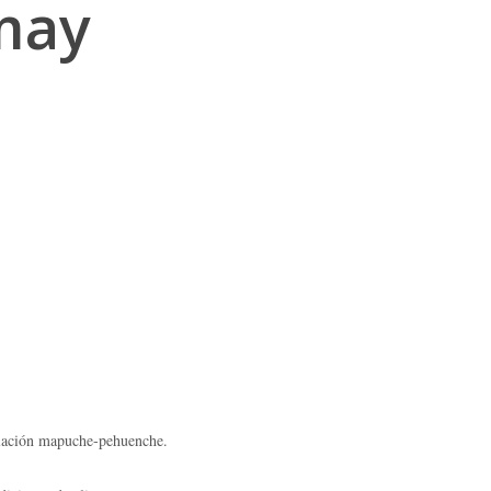
may
blación mapuche-pehuenche.