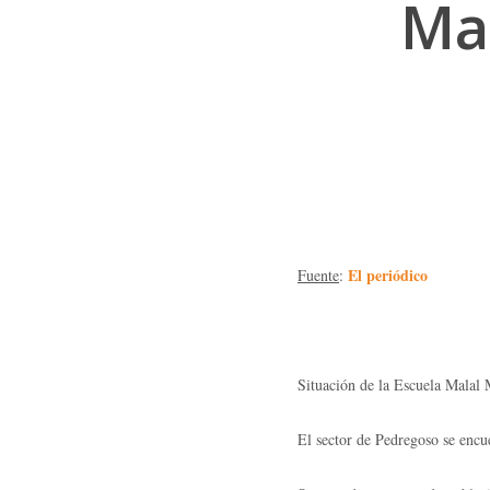
Ma
El periódico
Fuente
:
Situación de la Escuela Malal
Hit enter to search or ESC to close
El sector de Pedregoso se enc