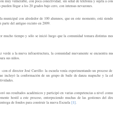
ión muy vulnerable, con poca conectividad, sin señal de telefonía y sujeta a co
 pueden llegar a los 20 grados bajo cero, con intensas nevazones.
ela municipal con alrededor de 100 alumnos, que en este momento, está siendo 
n parte del antiguo recinto en 2009.
por mucho tiempo y sólo se inició luego que la comunidad tomara distintas me
uz verde a la nueva infraestructura, la comunidad nuevamente se encuentra n
ara sus niños.
 -con el director José Carrillo- la escuela venía experimentando un proceso de
ue incluyó la conformación de un grupo de baile de danza mapuche y la ce
tividades.
oró sus resultados académicos y participó en varias competencias a nivel comu
mente hostil a este proceso, entorpeciendo muchas de las gestiones del dir
 entrega de fondos para construir la nueva Escuela
[1]
.