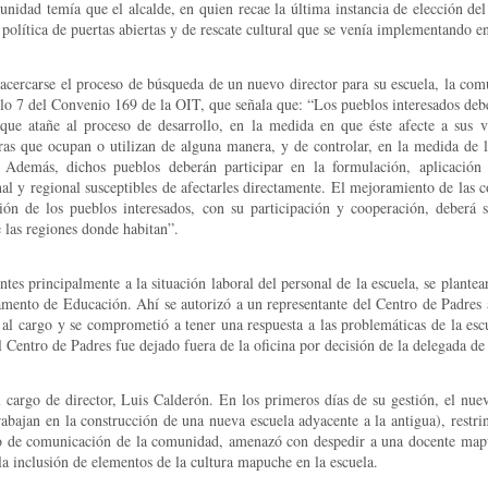
nidad temía que el alcalde, en quien recae la última instancia de elección del
a política de puertas abiertas y de rescate cultural que se venía implementando en
acercarse el proceso de búsqueda de un nuevo director para su escuela, la comun
lo 7 del Convenio 169 de la OIT, que señala que: “Los pueblos interesados debe
que atañe al proceso de desarrollo, en la medida en que éste afecte a sus vi
erras que ocupan o utilizan de alguna manera, y de controlar, en la medida de 
. Además, dichos pueblos deberán participar en la formulación, aplicación
al y regional susceptibles de afectarles directamente. El mejoramiento de las c
ión de los pueblos interesados, con su participación y cooperación, deberá se
 las regiones donde habitan”.
entes principalmente a la situación laboral del personal de la escuela, se plante
ento de Educación. Ahí se autorizó a un representante del Centro de Padres a a
s al cargo y se comprometió a tener una respuesta a las problemáticas de la es
del Centro de Padres fue dejado fuera de la oficina por decisión de la delegada de
l cargo de director, Luis Calderón. En los primeros días de su gestión, el nuev
abajan en la construcción de una nueva escuela adyacente a la antigua), restrin
io de comunicación de la comunidad, amenazó con despedir a una docente ma
la inclusión de elementos de la cultura mapuche en la escuela.