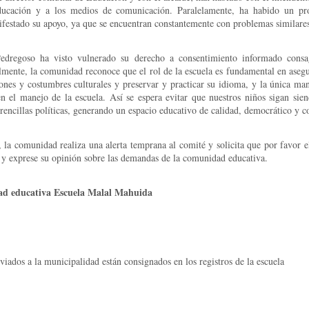
ducación y a los medios de comunicación. Paralelamente, ha habido un pro
festado su apoyo, ya que se encuentran constantemente con problemas similare
dregoso ha visto vulnerado su derecho a consentimiento informado consa
ente, la comunidad reconoce que el rol de la escuela es fundamental en asegur
iones y costumbres culturales y preservar y practicar su idioma, y la única ma
n el manejo de la escuela. Así se espera evitar que nuestros niños sigan sie
rencillas políticas, generando un espacio educativo de calidad, democrático y co
, la comunidad realiza una alerta temprana al comité y solicita que por favor e
a y exprese su opinión sobre las demandas de la comunidad educativa.
ad educativa Escuela Malal Mahuida
viados a la municipalidad están consignados en los registros de la escuela