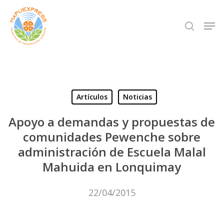
Skip
Men
search
to
Close
main
Menu
content
Artículos
Noticias
Apoyo a demandas y propuestas de
comunidades Pewenche sobre
administración de Escuela Malal
Mahuida en Lonquimay
22/04/2015