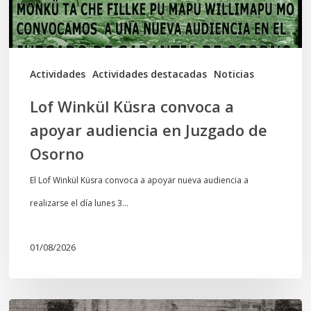
en
Juzgado
de
Actividades
Actividades destacadas
Noticias
Osorno
Lof Winkül Küsra convoca a
apoyar audiencia en Juzgado de
Osorno
El Lof Winkül Küsra convoca a apoyar nueva audiencia a
realizarse el día lunes 3…
01/08/2026
Chawrakawin: