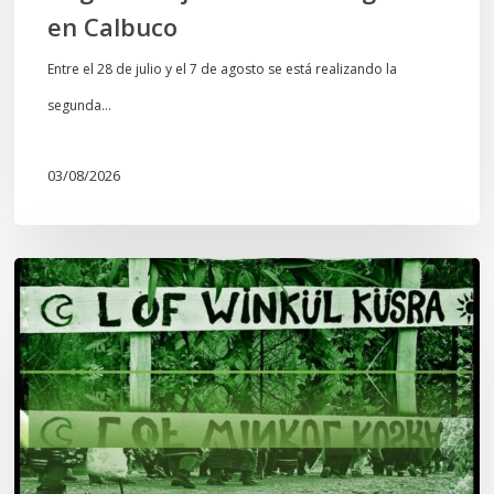
en Calbuco
Entre el 28 de julio y el 7 de agosto se está realizando la
segunda…
03/08/2026
Lof
Winkül
Küsra
convoca
a
apoyar
audiencia