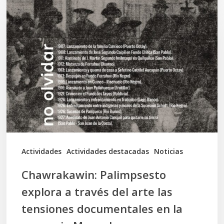
Palimpsesto
explora
a
través
del
arte
las
tensiones
documentales
Actividades
Actividades destacadas
Noticias
en
Chawrakawin: Palimpsesto
la
explora a través del arte las
memoria
tensiones documentales en la
Mapuche