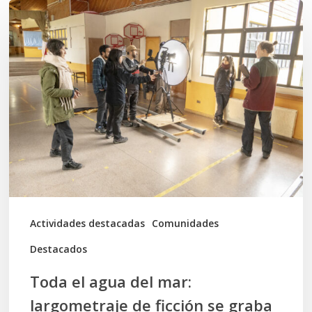
Toda
el
agua
del
mar:
largometraje
de
ficción
se
graba
Actividades destacadas
Comunidades
en
Destacados
Calbuco
Toda el agua del mar:
largometraje de ficción se graba