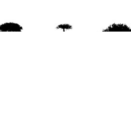
agradece la difusión del contenido
citando la fu
www.mapuexpress.org
ño 2000, ejerciendo el derecho a la comunicac
en Wallmapu.