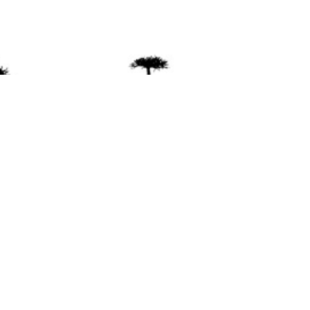
ente
ión Mapuche