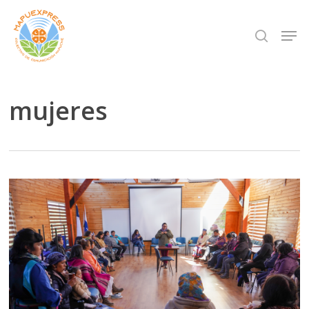
Skip
Men
search
to
Close
main
Menu
content
mujeres