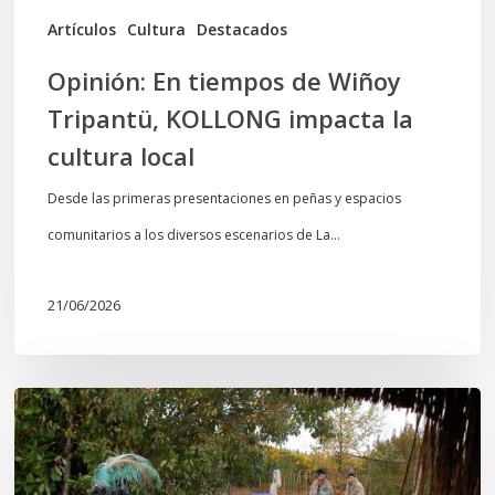
cultura
Artículos
Cultura
Destacados
local
Opinión: En tiempos de Wiñoy
Tripantü, KOLLONG impacta la
cultura local
Desde las primeras presentaciones en peñas y espacios
comunitarios a los diversos escenarios de La…
21/06/2026
Conmemoración
del
Wiñoy