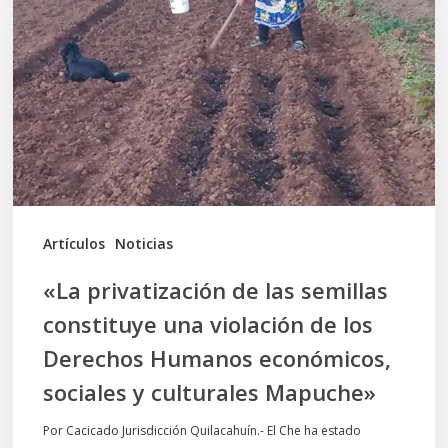
de
las
semillas
constituye
una
violación
de
los
Artículos
Noticias
Derechos
«La privatización de las semillas
Humanos
constituye una violación de los
económicos,
Derechos Humanos económicos,
sociales
sociales y culturales Mapuche»
y
culturales
Por Cacicado Jurisdicción Quilacahuín.- El Che ha estado