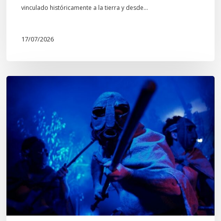
Mapuche»
vinculado históricamente a la tierra y desde…
17/07/2026
Opinión:
En
tiempos
de
Wiñoy
Tripantü,
KOLLONG
impacta
la