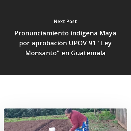
Next Post
Pronunciamiento indígena Maya
por aprobación UPOV 91 "Ley
Monsanto" en Guatemala
Related Posts
«La
privatización