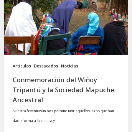
Tripantü
y
la
Sociedad
Mapuche
Ancestral
Artículos
Destacados
Noticias
Conmemoración del Wiñoy
Tripantü y la Sociedad Mapuche
Ancestral
Nuestra feyentuwün nos permite unir aquellos lazos que han
dado forma a la cultura y…