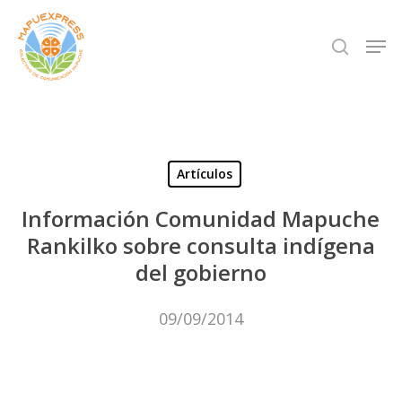
Skip
Men
search
to
Close
main
Menu
content
Artículos
Información Comunidad Mapuche
Rankilko sobre consulta indígena
del gobierno
09/09/2014