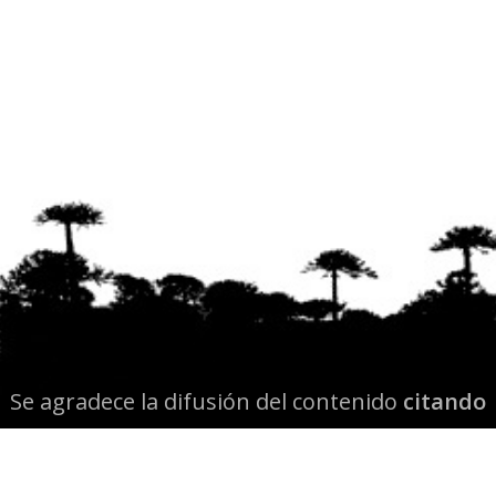
Se agradece la difusión del contenido
citando
la fuente www.mapuexpress.org