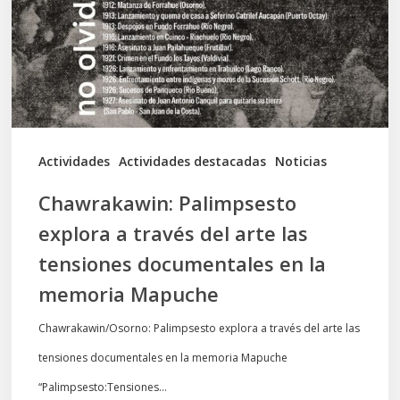
través
del
arte
las
tensiones
documentales
Actividades
Actividades destacadas
Noticias
en
Chawrakawin: Palimpsesto
la
explora a través del arte las
memoria
tensiones documentales en la
Mapuche
memoria Mapuche
Chawrakawin/Osorno: Palimpsesto explora a través del arte las
tensiones documentales en la memoria Mapuche
“Palimpsesto:Tensiones…