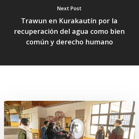
Next Post
Trawun en Kurakautín por la
recuperación del agua como bien
común y derecho humano
Related Posts
Toda
el
agua
del