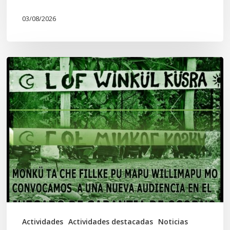
03/08/2026
Lof
Winkül
Küsra
convoca
a
apoyar
audiencia
en
Juzgado
de
Actividades
Actividades destacadas
Noticias