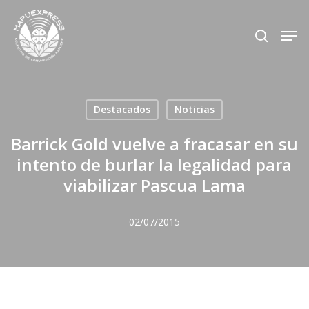
Skip
Men
search
to
Close
main
Menu
content
Destacados
Noticias
Barrick Gold vuelve a fracasar en su
intento de burlar la legalidad para
viabilizar Pascua Lama
02/07/2015