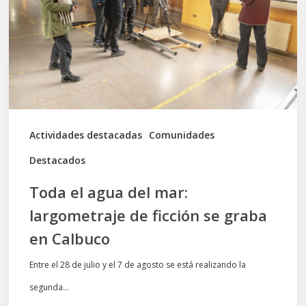
mar:
largometraje
de
ficción
se
graba
Actividades destacadas
Comunidades
en
Destacados
Calbuco
Toda el agua del mar:
largometraje de ficción se graba
en Calbuco
Entre el 28 de julio y el 7 de agosto se está realizando la
segunda…