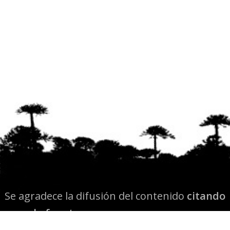
Se agradece la difusión del contenido
citando
la fuente www.mapuexpress.org