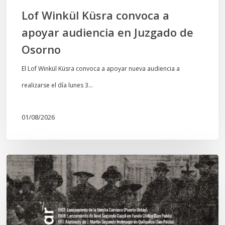
Osorno
Lof Winkül Küsra convoca a
apoyar audiencia en Juzgado de
Osorno
El Lof Winkül Küsra convoca a apoyar nueva audiencia a
realizarse el día lunes 3…
01/08/2026
Chawrakawin:
Palimpsesto
explora
a