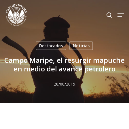
Skip
Men
search
to
Close
main
Menu
content
Destacados
Noticias
Campo Maripe, el resurgir mapuche
en medio del avance petrolero
28/08/2015