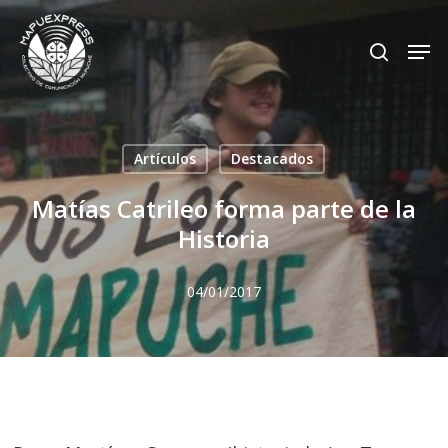
Skip
Men
search
to
Close
main
Menu
content
Artículos
Destacados
Matías Catrileo forma parte de la
Historia
04/01/2017