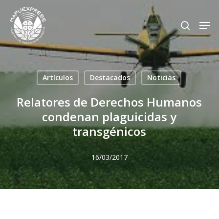
Skip
Men
search
to
Close
main
Menu
content
Artículos
Destacados
Noticias
Relatores de Derechos Humanos
condenan plaguicidas y
transgénicos
16/03/2017