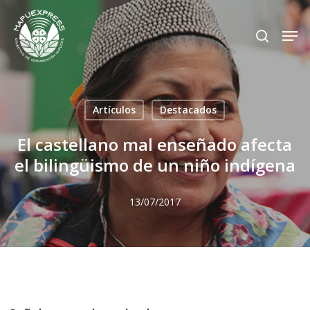
Skip
Men
search
to
Close
main
Menu
content
Artículos
Destacados
El castellano mal enseñado afecta
el bilingüismo de un niño indígena
13/07/2017