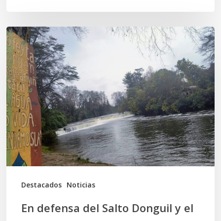
En
defensa
del
Salto
Donguil
y
el
territorio
Kuzpe
Mapu
Destacados
Noticias
En defensa del Salto Donguil y el