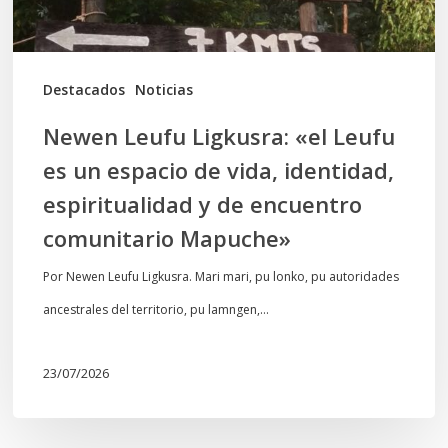
espacio
de
vida,
Destacados
Noticias
identidad,
Newen Leufu Ligkusra: «el Leufu
espiritualidad
es un espacio de vida, identidad,
y
espiritualidad y de encuentro
de
comunitario Mapuche»
encuentro
comunitario
Por Newen Leufu Ligkusra. Mari mari, pu lonko, pu autoridades
Mapuche»
ancestrales del territorio, pu lamngen,…
23/07/2026