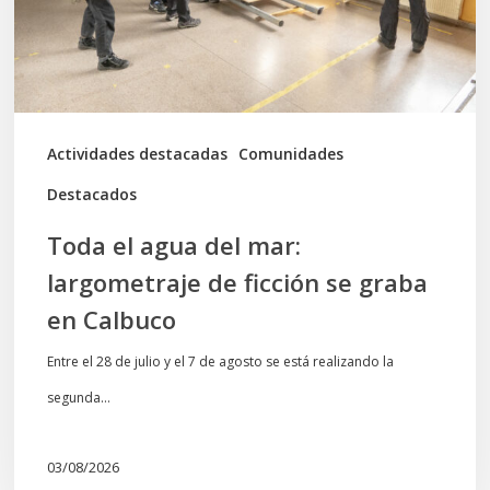
largometraje
de
ficción
se
graba
Actividades destacadas
Comunidades
en
Destacados
Calbuco
Toda el agua del mar:
largometraje de ficción se graba
en Calbuco
Entre el 28 de julio y el 7 de agosto se está realizando la
segunda…
03/08/2026