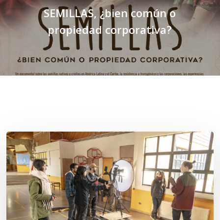
SEMILLAS, ¿bien común o
propiedad corporativa?
Related Posts
Toda
el
agua
del
mar: