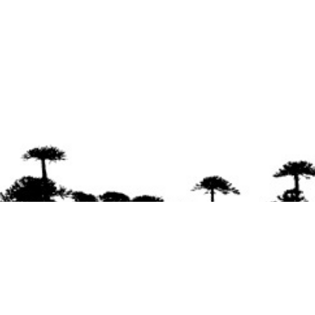
Se agradece la difusión del contenido
citando
la fuente www.mapuexpress.org