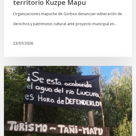
territorio Kuzpe Mapu
Organizaciones mapuche de Gorbea denuncian vulneración de
derechos y patrimonio cultural ante proyecto municipal en…
23/07/2026
Newen
Leufu
Ligkusra:
«el
Leufu
es
un