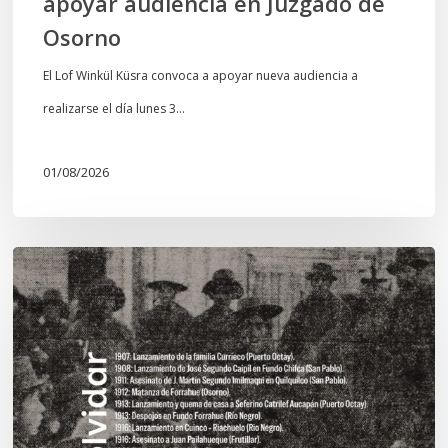
apoyar audiencia en Juzgado de
Osorno
El Lof Winkül Küsra convoca a apoyar nueva audiencia a
realizarse el día lunes 3…
01/08/2026
Chawrakawin:
Palimpsesto
explora
a
través
del