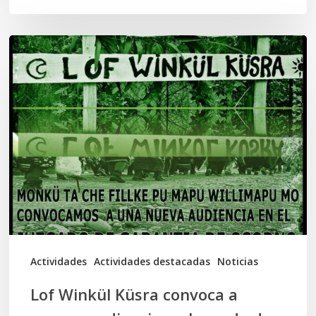
Lof
Winkül
Küsra
convoca
a
apoyar
audiencia
en
Juzgado
de
Actividades
Actividades destacadas
Noticias
Osorno
Lof Winkül Küsra convoca a