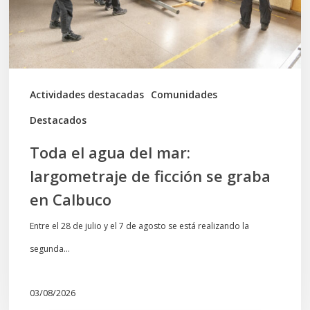
de
ficción
se
graba
Actividades destacadas
Comunidades
en
Destacados
Calbuco
Toda el agua del mar:
largometraje de ficción se graba
en Calbuco
Entre el 28 de julio y el 7 de agosto se está realizando la
segunda…
03/08/2026