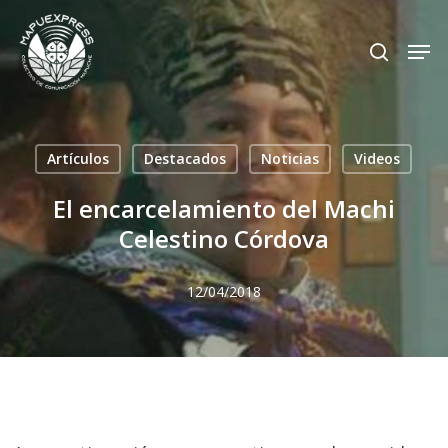
Skip
Men
search
to
Close
main
Menu
content
Artículos
Destacados
Noticias
Videos
El encarcelamiento del Machi
Celestino Córdova
12/04/2018