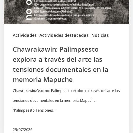
arte
las
tensiones
documentales
Actividades
Actividades destacadas
Noticias
en
Chawrakawin: Palimpsesto
la
explora a través del arte las
memoria
tensiones documentales en la
Mapuche
memoria Mapuche
Chawrakawin/Osorno: Palimpsesto explora a través del arte las
tensiones documentales en la memoria Mapuche
“Palimpsesto:Tensiones…
29/07/2026