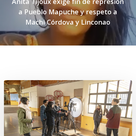
Anita Tijoux exige fin de represión
a Pueblo Mapuche y respeto a
Machi Córdova y Linconao
Related Posts
Toda
el
agua
del
mar:
largometraje