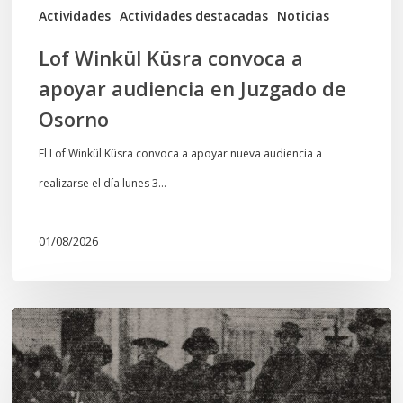
de
Actividades
Actividades destacadas
Noticias
Osorno
Lof Winkül Küsra convoca a
apoyar audiencia en Juzgado de
Osorno
El Lof Winkül Küsra convoca a apoyar nueva audiencia a
realizarse el día lunes 3…
01/08/2026
Chawrakawin:
Palimpsesto
explora