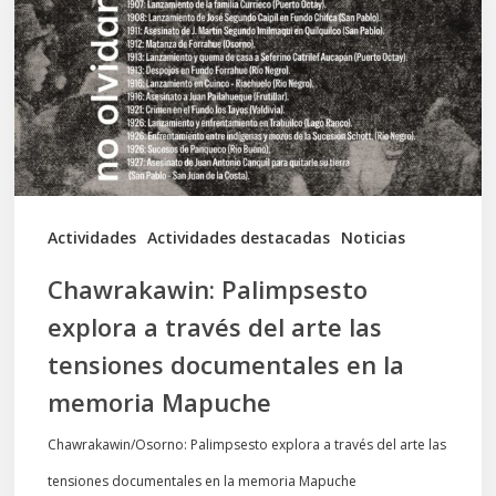
a
través
del
arte
las
tensiones
documentales
Actividades
Actividades destacadas
Noticias
en
Chawrakawin: Palimpsesto
la
explora a través del arte las
memoria
tensiones documentales en la
Mapuche
memoria Mapuche
Chawrakawin/Osorno: Palimpsesto explora a través del arte las
tensiones documentales en la memoria Mapuche