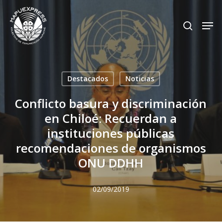
Skip
Men
search
to
Close
main
Menu
content
Destacados
Noticias
Conflicto basura y discriminación
en Chiloé: Recuerdan a
instituciones públicas
recomendaciones de organismos
ONU DDHH
02/09/2019