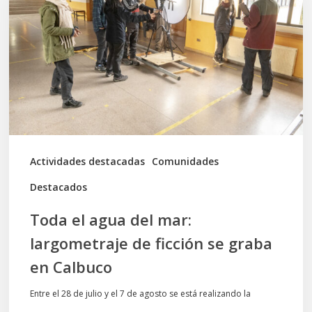
del
mar:
largometraje
de
ficción
se
graba
Actividades destacadas
Comunidades
en
Destacados
Calbuco
Toda el agua del mar:
largometraje de ficción se graba
en Calbuco
Entre el 28 de julio y el 7 de agosto se está realizando la