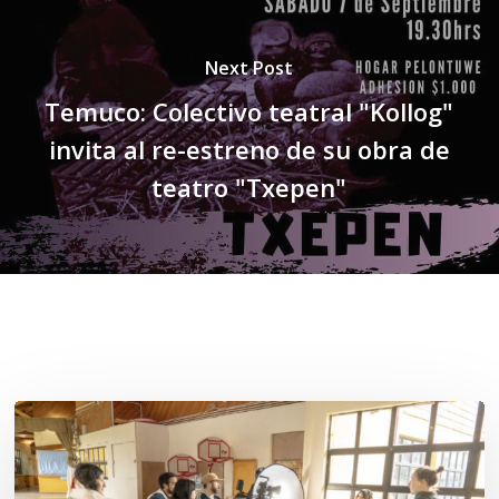
Next Post
Temuco: Colectivo teatral "Kollog"
invita al re-estreno de su obra de
teatro "Txepen"
Related Posts
Toda
el
agua