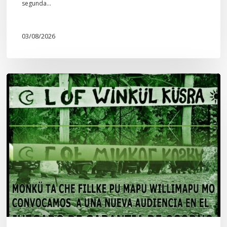
segunda…
03/08/2026
Lof
Winkül
Küsra
convoca
a
apoyar
audiencia
en
Juzgado