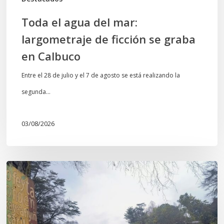
Calbuco
Toda el agua del mar:
largometraje de ficción se graba
en Calbuco
Entre el 28 de julio y el 7 de agosto se está realizando la
segunda…
03/08/2026
En
defensa
del
Salto