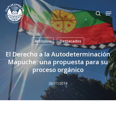
Skip
Men
search
to
Close
main
Menu
content
Artículos
Destacados
El Derecho a la Autodeterminación
Mapuche: una propuesta para su
proceso orgánico
26/11/2019