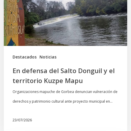
Donguil
y
el
territorio
Kuzpe
Mapu
Destacados
Noticias
En defensa del Salto Donguil y el
territorio Kuzpe Mapu
Organizaciones mapuche de Gorbea denuncian vulneración de
derechos y patrimonio cultural ante proyecto municipal en…
23/07/2026