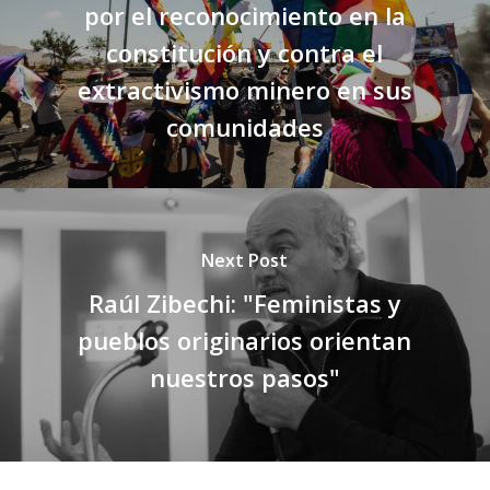
por el reconocimiento en la
constitución y contra el
extractivismo minero en sus
comunidades
Next Post
Raúl Zibechi: "Feministas y
pueblos originarios orientan
nuestros pasos"