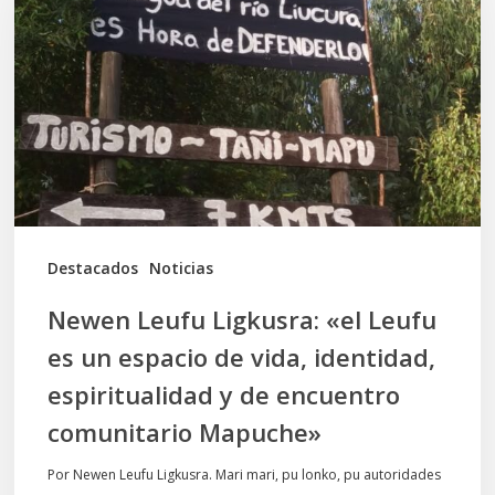
Ligkusra:
«el
Leufu
es
un
espacio
de
vida,
Destacados
Noticias
identidad,
Newen Leufu Ligkusra: «el Leufu
espiritualidad
es un espacio de vida, identidad,
y
espiritualidad y de encuentro
de
comunitario Mapuche»
encuentro
comunitario
Por Newen Leufu Ligkusra. Mari mari, pu lonko, pu autoridades