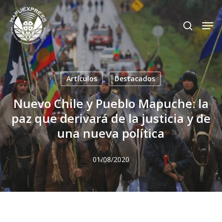
Skip
Men
search
to
Close
main
Menu
content
Artículos
Destacados
Nuevo Chile y Pueblo Mapuche: la
paz que derivará de la justicia y de
una nueva política
01/08/2020