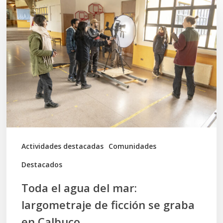
el
agua
del
mar:
largometraje
de
ficción
se
graba
Actividades destacadas
Comunidades
en
Destacados
Calbuco
Toda el agua del mar:
largometraje de ficción se graba
en Calbuco