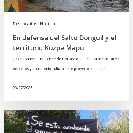
territorio
Kuzpe
Mapu
Destacados
Noticias
En defensa del Salto Donguil y el
territorio Kuzpe Mapu
Organizaciones mapuche de Gorbea denuncian vulneración de
derechos y patrimonio cultural ante proyecto municipal en…
23/07/2026
Newen
Leufu