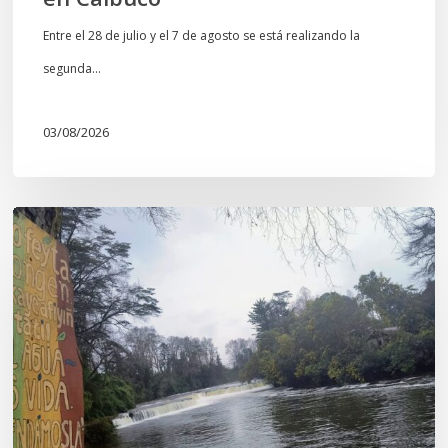
Entre el 28 de julio y el 7 de agosto se está realizando la
segunda…
03/08/2026
En
defensa
del
Salto
Donguil
y
el