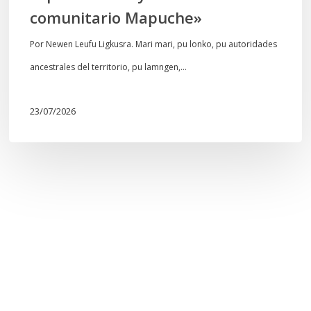
comunitario Mapuche»
encuentro
comunitario
Por Newen Leufu Ligkusra. Mari mari, pu lonko, pu autoridades
Mapuche»
ancestrales del territorio, pu lamngen,…
23/07/2026