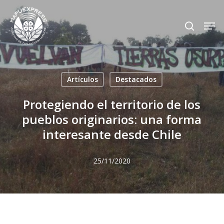
Skip
Men
search
to
Close
main
Menu
content
Artículos
Destacados
Protegiendo el territorio de los
pueblos originarios: una forma
interesante desde Chile
25/11/2020