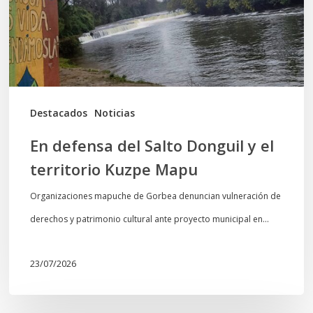
y
el
territorio
Kuzpe
Mapu
Destacados
Noticias
En defensa del Salto Donguil y el
territorio Kuzpe Mapu
Organizaciones mapuche de Gorbea denuncian vulneración de
derechos y patrimonio cultural ante proyecto municipal en…
23/07/2026