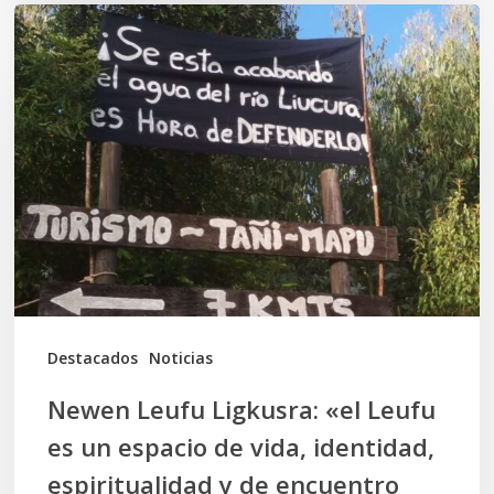
Newen
Leufu
Ligkusra:
«el
Leufu
es
un
espacio
de
vida,
Destacados
Noticias
identidad,
Newen Leufu Ligkusra: «el Leufu
espiritualidad
es un espacio de vida, identidad,
y
espiritualidad y de encuentro
de