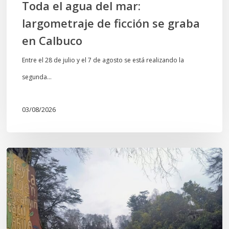
Toda el agua del mar:
largometraje de ficción se graba
en Calbuco
Entre el 28 de julio y el 7 de agosto se está realizando la
segunda…
03/08/2026
En
defensa
del
Salto
Donguil