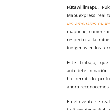
Fütawillimapu, P
Mapuexpress realiz
las amenazas miner
mapuche, comenzamos
respecto a la mine
indígenas en los terr
Este trabajo, que
autodeterminación, l
ha permitido profu
ahora reconocemos 
En el evento se re
taiñ wentxuwafiel 