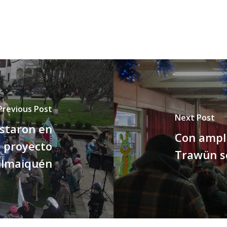
Previous Post
Next Post
estaron en
Con ampli
l proyecto
Trawün s
ilmaiquén