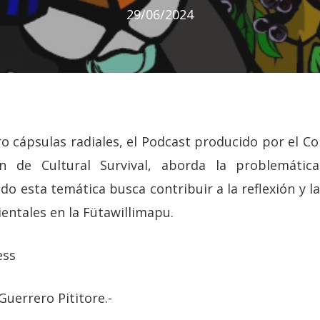
29/06/2024
 cápsulas radiales, el Podcast producido por el C
ón de Cultural Survival, aborda la problemáti
ndo
esta temática
busca contribuir a la reflexión y 
entales en la Fütawillimapu.
ess
Guerrero Pititore.-