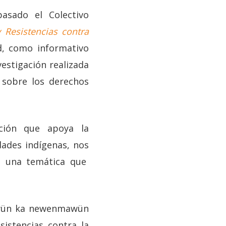
asado el Colectivo
 Resistencias contra
d, como informativo
estigación realizada
 sobre los derechos
ación que apoya la
idades indígenas, nos
on una temática que
guwün ka newenmawün
istencias contra la