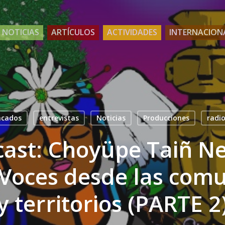
NOTICIAS
ARTÍCULOS
ACTIVIDADES
INTERNACION
acados
entrevistas
Noticias
Producciones
radio
cast: Choyüpe Taiñ N
oces desde las com
y territorios (PARTE 2