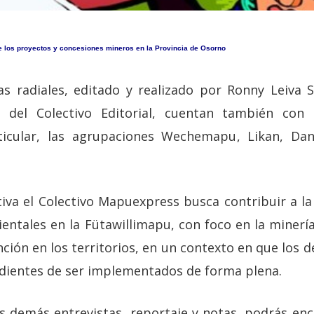
e los proyectos y concesiones mineros en la Provincia de Osorno
as radiales, editado y realizado por Ronny Leiva 
l, del Colectivo Editorial, cuentan también co
rticular, las agrupaciones Wechemapu, Likan, Dani
ativa el Colectivo Mapuexpress busca contribuir a 
entales en la Fütawillimapu, con foco en la minerí
ción en los territorios, en un contexto en que los 
dientes de ser implementados de forma plena.
as demás entrevistas, reportaje y notas, podrás en