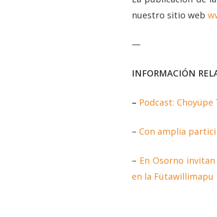
nuestro sitio web
w
—
INFORMACIÓN REL
–
Podcast: Choyüpe 
–
Con amplia partici
–
En Osorno invitan
en la Fütawillimapu