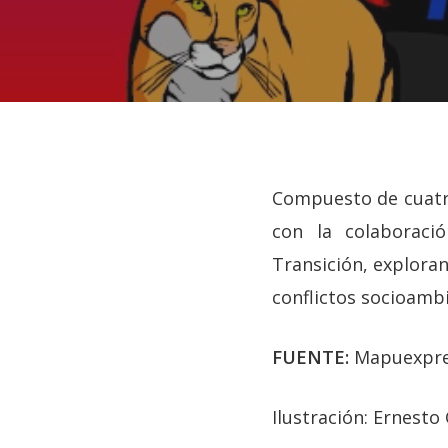
Compuesto de cuatro
con la colaboraci
Transición,
explora
conflictos socioambi
FUENTE:
Mapuexpr
Hit enter to search or ESC to close
Ilustración: Ernesto 