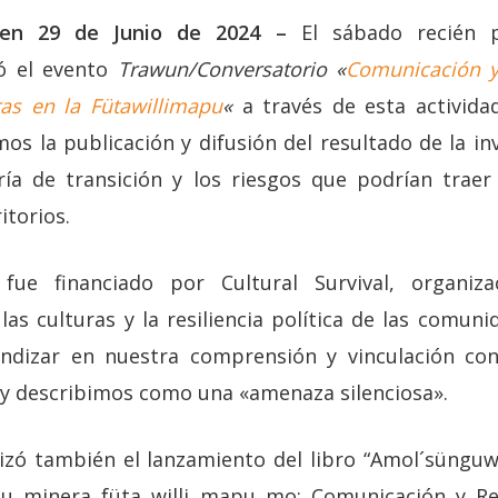
uken 29 de Junio de 2024 –
El sábado recién p
ó el evento
Trawun/Conversatorio «
Comunicación y
as en la Fütawillimapu
«
a través de esta activida
 la publicación y difusión del resultado de la inv
ría de transición y los riesgos que podrían traer
itorios.
 fue financiado por Cultural Survival, organiz
as culturas y la resiliencia política de las comun
ndizar en nuestra comprensión y vinculación c
y describimos como una «amenaza silenciosa».
alizó también el lanzamiento del libro “Amol´sün
pu minera füta willi mapu mo: Comunicación y Res