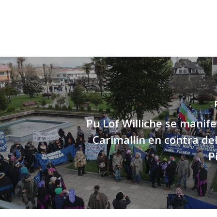
Pu Lof Williche se manif
Carimallin en contra de
P