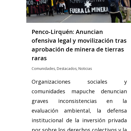
Penco-Lirquén: Anuncian
ofensiva legal y movilización tras
aprobación de minera de tierras
raras
Comunidades
,
Destacados
,
Noticias
Organizaciones sociales y
comunidades mapuche denuncian
graves inconsistencias en la
evaluación ambiental, la defensa
Hit enter to search or ESC to close
institucional de la inversión privada
por sobre los derechos colectivos y la