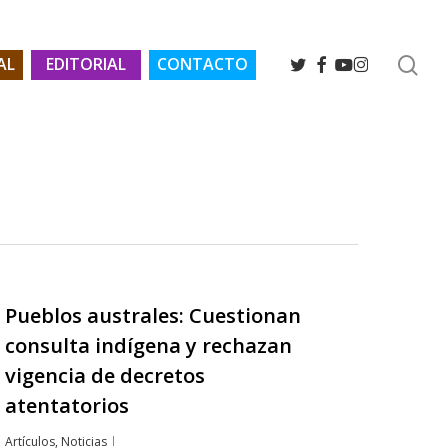
se
TWITTER
FACEBOOK
YOUTUBE
INSTAGRAM
AL
EDITORIAL
CONTACTO
Pueblos australes: Cuestionan
consulta indígena y rechazan
vigencia de decretos
atentatorios
Artículos
,
Noticias