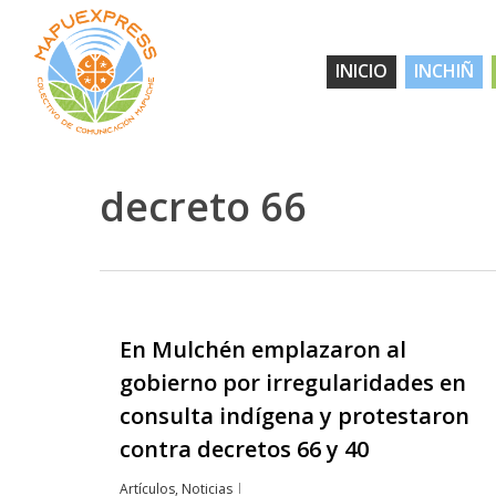
Skip
to
INICIO
INCHIÑ
main
content
decreto 66
En Mulchén emplazaron al
gobierno por irregularidades en
consulta indígena y protestaron
contra decretos 66 y 40
Artículos
,
Noticias